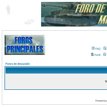
FAQ
Perfil
Foros de discusión
N
Powered by