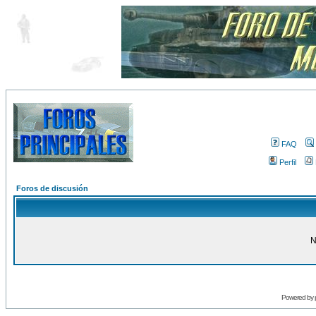
FAQ
Perfil
Foros de discusión
N
Powered by