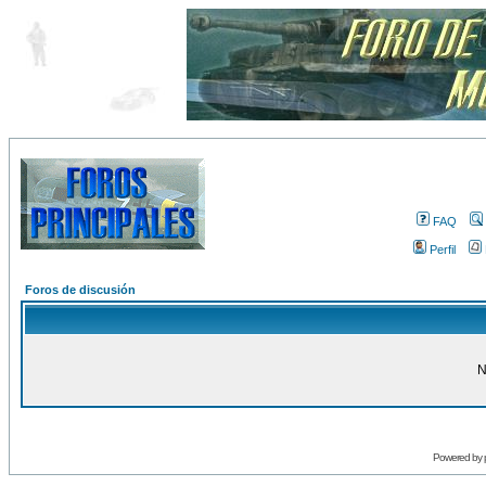
FAQ
Perfil
Foros de discusión
N
Powered by