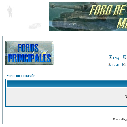
FAQ
Perfil
Foros de discusión
N
Powered by