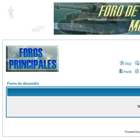
FAQ
Perfil
Foros de discusión
N
Powered by