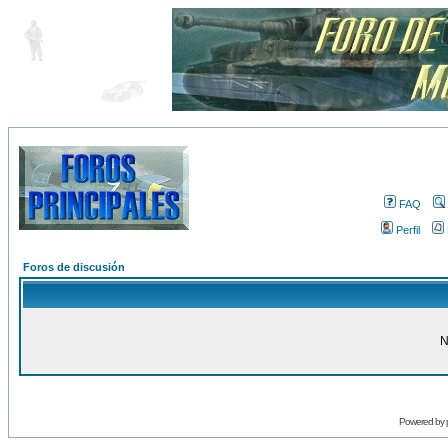
FAQ
Perfil
Foros de discusión
N
Powered by