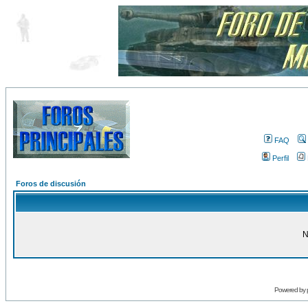
FAQ
Perfil
Foros de discusión
N
Powered by