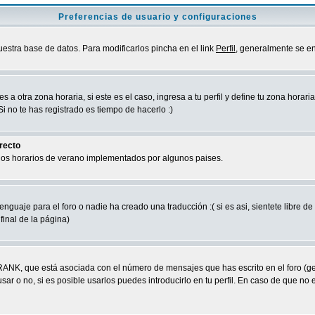
Preferencias de usuario y configuraciones
uestra base de datos. Para modificarlos pincha en el link
Perfil
, generalmente se en
a otra zona horaria, si este es el caso, ingresa a tu perfil y define tu zona horari
 no te has registrado es tiempo de hacerlo :)
rrecto
 los horarios de verano implementados por algunos paises.
nguaje para el foro o nadie ha creado una traducción :( si es asi, sientete libre d
final de la página)
RANK, que está asociada con el número de mensajes que has escrito en el foro (g
ar o no, si es posible usarlos puedes introducirlo en tu perfil. En caso de que no 