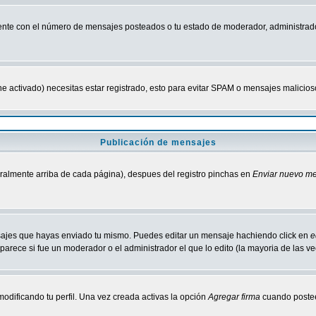
nte con el número de mensajes posteados o tu estado de moderador, administrado
tiene activado) necesitas estar registrado, esto para evitar SPAM o mensajes malici
Publicación de mensajes
neralmente arriba de cada página), despues del registro pinchas en
Enviar nuevo m
ensajes que hayas enviado tu mismo. Puedes editar un mensaje hachiendo click en
e
parece si fue un moderador o el administrador el que lo edito (la mayoria de las v
odificando tu perfil. Una vez creada activas la opción
Agregar firma
cuando postee