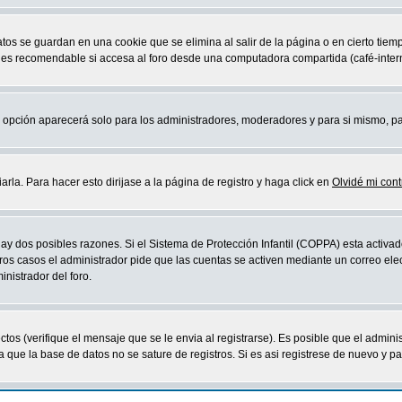
atos se guardan en una cookie que se elimina al salir de la página o en cierto ti
 es recomendable si accesa al foro desde una computadora compartida (café-internet,
sta opción aparecerá solo para los administradores, moderadores y para si mismo, p
la. Para hacer esto dirijase a la página de registro y haga click en
Olvidé mi con
ay dos posibles razones. Si el Sistema de Protección Infantil (COPPA) esta activad
ros casos el administrador pide que las cuentas se activen mediante un correo elec
nistrador del foro.
os (verifique el mensaje que se le envia al registrarse). Es posible que el admini
que la base de datos no se sature de registros. Si es asi registrese de nuevo y part