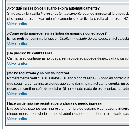
¿Por qué mi sesión de usuario expira automaticamente?
Si no activa la casilla
Ingresar automáticamente
cuando ingresa al foro, sus d
el sistema le reconozca automáticamente solo active la casilla al ingresar. NO
Volver arriba
¿Como evito aparecer en las listas de usuarios conectados?
En su perfil, encontrará la opción
Ocultar mi estado de conexión
, si activa e
Volver arriba
¡He perdido mi contraseña!
Calma, si su contraseña no pueda ser recuperada puede desactivarla o cambiar
Volver arriba
¡Me he registrado y no puedo ingresar!
Primeramente verifique sus datos (usuario y contraseña). Si todo es correcto h
que seguir algunas instrucciones que se te darán para activar la cuenta. En ot
necesitan confirmación de registro. Si no sucede nada de esto contacte al admi
Volver arriba
Hace un tiempo me registré, pero ahora no puedo ingresar
Las posibles razones son: ingresó un nombre de usuario o contraseña incorrect
ningun mensaje en cierto tiempo el administrador puede borrar el usuario para 
Volver arriba