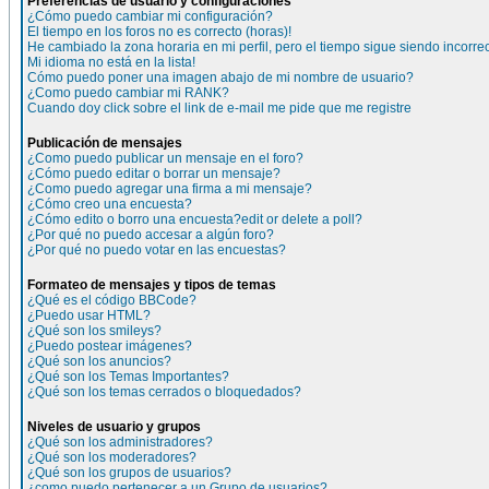
Preferencias de usuario y configuraciones
¿Cómo puedo cambiar mi configuración?
El tiempo en los foros no es correcto (horas)!
He cambiado la zona horaria en mi perfil, pero el tiempo sigue siendo incorre
Mi idioma no está en la lista!
Cómo puedo poner una imagen abajo de mi nombre de usuario?
¿Como puedo cambiar mi RANK?
Cuando doy click sobre el link de e-mail me pide que me registre
Publicación de mensajes
¿Como puedo publicar un mensaje en el foro?
¿Cómo puedo editar o borrar un mensaje?
¿Como puedo agregar una firma a mi mensaje?
¿Cómo creo una encuesta?
¿Cómo edito o borro una encuesta?edit or delete a poll?
¿Por qué no puedo accesar a algún foro?
¿Por qué no puedo votar en las encuestas?
Formateo de mensajes y tipos de temas
¿Qué es el código BBCode?
¿Puedo usar HTML?
¿Qué son los smileys?
¿Puedo postear imágenes?
¿Qué son los anuncios?
¿Qué son los Temas Importantes?
¿Qué son los temas cerrados o bloquedados?
Niveles de usuario y grupos
¿Qué son los administradores?
¿Qué son los moderadores?
¿Qué son los grupos de usuarios?
¿como puedo pertenecer a un Grupo de usuarios?