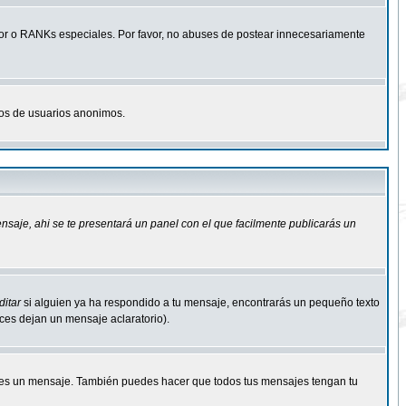
r o RANKs especiales. Por favor, no abuses de postear innecesariamente
osos de usuarios anonimos.
ensaje
, ahi se te presentará un panel con el que facilmente publicarás un
ditar
si alguien ya ha respondido a tu mensaje, encontrarás un pequeño texto
eces dejan un mensaje aclaratorio).
s un mensaje. También puedes hacer que todos tus mensajes tengan tu