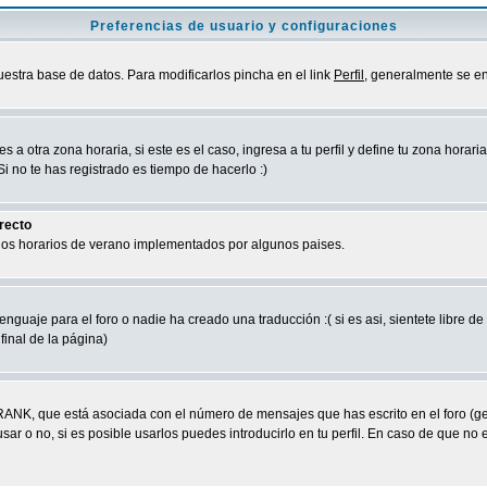
Preferencias de usuario y configuraciones
uestra base de datos. Para modificarlos pincha en el link
Perfil
, generalmente se en
a otra zona horaria, si este es el caso, ingresa a tu perfil y define tu zona horari
 no te has registrado es tiempo de hacerlo :)
rrecto
 los horarios de verano implementados por algunos paises.
nguaje para el foro o nadie ha creado una traducción :( si es asi, sientete libre d
final de la página)
RANK, que está asociada con el número de mensajes que has escrito en el foro (g
ar o no, si es posible usarlos puedes introducirlo en tu perfil. En caso de que no 