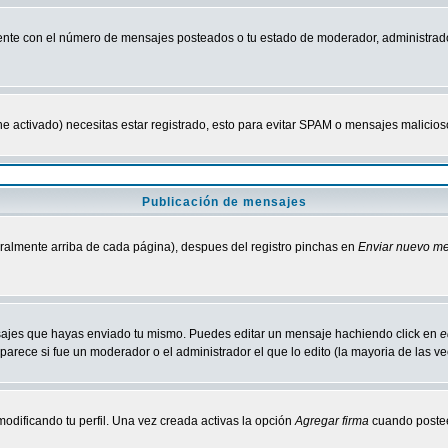
nte con el número de mensajes posteados o tu estado de moderador, administrado
tiene activado) necesitas estar registrado, esto para evitar SPAM o mensajes malici
Publicación de mensajes
neralmente arriba de cada página), despues del registro pinchas en
Enviar nuevo m
ensajes que hayas enviado tu mismo. Puedes editar un mensaje hachiendo click en
e
parece si fue un moderador o el administrador el que lo edito (la mayoria de las v
odificando tu perfil. Una vez creada activas la opción
Agregar firma
cuando postee