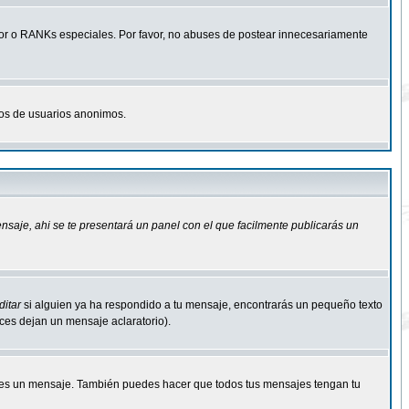
r o RANKs especiales. Por favor, no abuses de postear innecesariamente
osos de usuarios anonimos.
ensaje
, ahi se te presentará un panel con el que facilmente publicarás un
ditar
si alguien ya ha respondido a tu mensaje, encontrarás un pequeño texto
eces dejan un mensaje aclaratorio).
s un mensaje. También puedes hacer que todos tus mensajes tengan tu