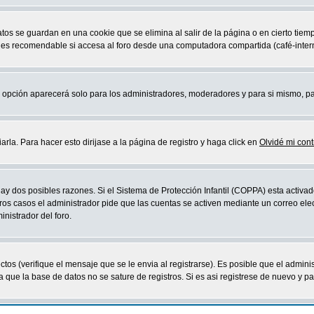
atos se guardan en una cookie que se elimina al salir de la página o en cierto ti
 es recomendable si accesa al foro desde una computadora compartida (café-internet,
sta opción aparecerá solo para los administradores, moderadores y para si mismo, p
la. Para hacer esto dirijase a la página de registro y haga click en
Olvidé mi con
ay dos posibles razones. Si el Sistema de Protección Infantil (COPPA) esta activad
ros casos el administrador pide que las cuentas se activen mediante un correo elec
nistrador del foro.
os (verifique el mensaje que se le envia al registrarse). Es posible que el admini
que la base de datos no se sature de registros. Si es asi registrese de nuevo y part