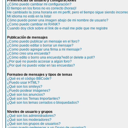
Preferencias de usuario y configuraciones
¿Cómo puedo cambiar mi configuración?
El tiempo en los foros no es correcto (horas)!
He cambiado la zona horaria en mi perfil, pero el tiempo sigue siendo incorre
Mi idioma no está en la lista!
Cómo puedo poner una imagen abajo de mi nombre de usuario?
¿Como puedo cambiar mi RANK?
Cuando doy click sobre el link de e-mail me pide que me registre
Publicación de mensajes
¿Como puedo publicar un mensaje en el foro?
¿Cómo puedo editar o borrar un mensaje?
¿Como puedo agregar una firma a mi mensaje?
¿Cómo creo una encuesta?
¿Cómo edito o borro una encuesta?edit or delete a poll?
¿Por qué no puedo accesar a algún foro?
¿Por qué no puedo votar en las encuestas?
Formateo de mensajes y tipos de temas
¿Qué es el código BBCode?
¿Puedo usar HTML?
¿Qué son los smileys?
¿Puedo postear imágenes?
¿Qué son los anuncios?
¿Qué son los Temas Importantes?
¿Qué son los temas cerrados o bloquedados?
Niveles de usuario y grupos
¿Qué son los administradores?
¿Qué son los moderadores?
¿Qué son los grupos de usuarios?
¿como puedo pertenecer a un Grupo de usuarios?