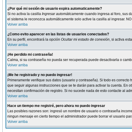
¿Por qué mi sesión de usuario expira automaticamente?
Si no activa la casilla
Ingresar automáticamente
cuando ingresa al foro, sus d
el sistema le reconozca automáticamente solo active la casilla al ingresar. NO
Volver arriba
¿Como evito aparecer en las listas de usuarios conectados?
En su perfil, encontrará la opción
Ocultar mi estado de conexión
, si activa e
Volver arriba
¡He perdido mi contraseña!
Calma, si su contraseña no pueda ser recuperada puede desactivarla o cambiar
Volver arriba
¡Me he registrado y no puedo ingresar!
Primeramente verifique sus datos (usuario y contraseña). Si todo es correcto h
que seguir algunas instrucciones que se te darán para activar la cuenta. En ot
necesitan confirmación de registro. Si no sucede nada de esto contacte al admi
Volver arriba
Hace un tiempo me registré, pero ahora no puedo ingresar
Las posibles razones son: ingresó un nombre de usuario o contraseña incorrect
ningun mensaje en cierto tiempo el administrador puede borrar el usuario para 
Volver arriba