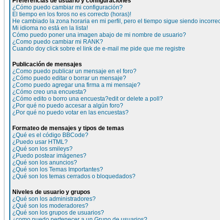
Preferencias de usuario y configuraciones
¿Cómo puedo cambiar mi configuración?
El tiempo en los foros no es correcto (horas)!
He cambiado la zona horaria en mi perfil, pero el tiempo sigue siendo incorre
Mi idioma no está en la lista!
Cómo puedo poner una imagen abajo de mi nombre de usuario?
¿Como puedo cambiar mi RANK?
Cuando doy click sobre el link de e-mail me pide que me registre
Publicación de mensajes
¿Como puedo publicar un mensaje en el foro?
¿Cómo puedo editar o borrar un mensaje?
¿Como puedo agregar una firma a mi mensaje?
¿Cómo creo una encuesta?
¿Cómo edito o borro una encuesta?edit or delete a poll?
¿Por qué no puedo accesar a algún foro?
¿Por qué no puedo votar en las encuestas?
Formateo de mensajes y tipos de temas
¿Qué es el código BBCode?
¿Puedo usar HTML?
¿Qué son los smileys?
¿Puedo postear imágenes?
¿Qué son los anuncios?
¿Qué son los Temas Importantes?
¿Qué son los temas cerrados o bloquedados?
Niveles de usuario y grupos
¿Qué son los administradores?
¿Qué son los moderadores?
¿Qué son los grupos de usuarios?
¿como puedo pertenecer a un Grupo de usuarios?