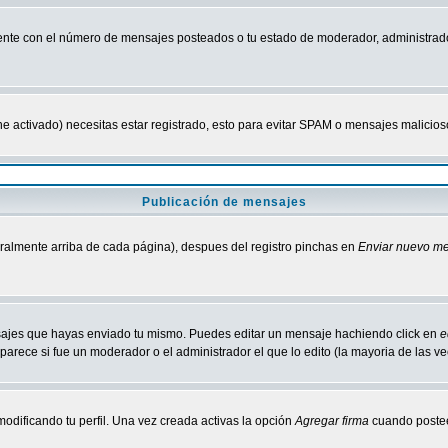
nte con el número de mensajes posteados o tu estado de moderador, administrado
tiene activado) necesitas estar registrado, esto para evitar SPAM o mensajes malici
Publicación de mensajes
neralmente arriba de cada página), despues del registro pinchas en
Enviar nuevo m
ensajes que hayas enviado tu mismo. Puedes editar un mensaje hachiendo click en
e
parece si fue un moderador o el administrador el que lo edito (la mayoria de las v
odificando tu perfil. Una vez creada activas la opción
Agregar firma
cuando postee