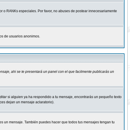
r o RANKs especiales. Por favor, no abuses de postear innecesariamente
osos de usuarios anonimos.
ensaje
, ahi se te presentará un panel con el que facilmente publicarás un
ditar
si alguien ya ha respondido a tu mensaje, encontrarás un pequeño texto
eces dejan un mensaje aclaratorio).
s un mensaje. También puedes hacer que todos tus mensajes tengan tu