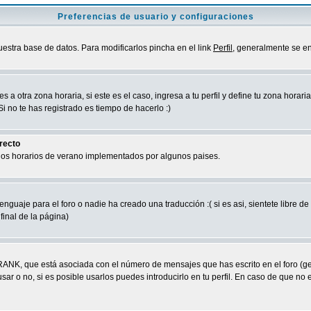
Preferencias de usuario y configuraciones
uestra base de datos. Para modificarlos pincha en el link
Perfil
, generalmente se en
a otra zona horaria, si este es el caso, ingresa a tu perfil y define tu zona horari
 no te has registrado es tiempo de hacerlo :)
rrecto
 los horarios de verano implementados por algunos paises.
nguaje para el foro o nadie ha creado una traducción :( si es asi, sientete libre d
final de la página)
RANK, que está asociada con el número de mensajes que has escrito en el foro (g
ar o no, si es posible usarlos puedes introducirlo en tu perfil. En caso de que no 