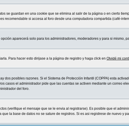
atos se guardan en una cookie que se elimina al salir de la página o en cierto ti
 es recomendable si accesa al foro desde una computadora compartida (café-internet,
sta opción aparecerá solo para los administradores, moderadores y para si mismo, p
la. Para hacer esto dirijase a la página de registro y haga click en
Olvidé mi con
ay dos posibles razones. Si el Sistema de Protección Infantil (COPPA) esta activad
ros casos el administrador pide que las cuentas se activen mediante un correo elec
nistrador del foro.
os (verifique el mensaje que se le envia al registrarse). Es posible que el admini
que la base de datos no se sature de registros. Si es asi registrese de nuevo y part