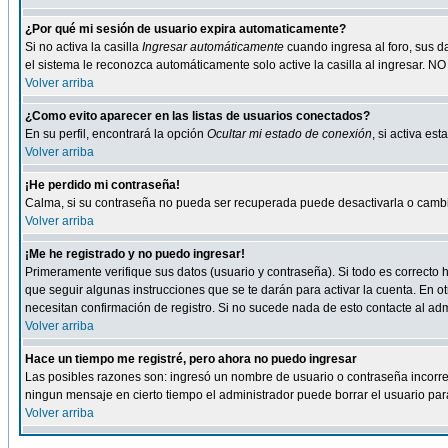
¿Por qué mi sesión de usuario expira automaticamente?
Si no activa la casilla
Ingresar automáticamente
cuando ingresa al foro, sus d
el sistema le reconozca automáticamente solo active la casilla al ingresar. NO
Volver arriba
¿Como evito aparecer en las listas de usuarios conectados?
En su perfil, encontrará la opción
Ocultar mi estado de conexión
, si activa e
Volver arriba
¡He perdido mi contraseña!
Calma, si su contraseña no pueda ser recuperada puede desactivarla o cambiar
Volver arriba
¡Me he registrado y no puedo ingresar!
Primeramente verifique sus datos (usuario y contraseña). Si todo es correcto h
que seguir algunas instrucciones que se te darán para activar la cuenta. En ot
necesitan confirmación de registro. Si no sucede nada de esto contacte al admi
Volver arriba
Hace un tiempo me registré, pero ahora no puedo ingresar
Las posibles razones son: ingresó un nombre de usuario o contraseña incorrect
ningun mensaje en cierto tiempo el administrador puede borrar el usuario para 
Volver arriba