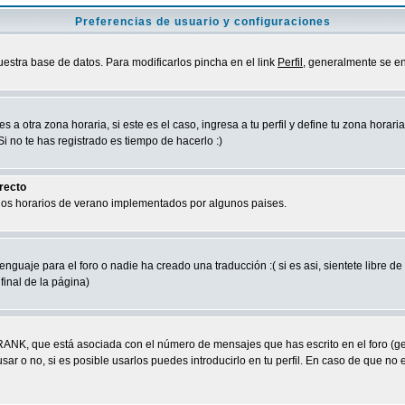
Preferencias de usuario y configuraciones
uestra base de datos. Para modificarlos pincha en el link
Perfil
, generalmente se en
a otra zona horaria, si este es el caso, ingresa a tu perfil y define tu zona horari
 no te has registrado es tiempo de hacerlo :)
rrecto
 los horarios de verano implementados por algunos paises.
nguaje para el foro o nadie ha creado una traducción :( si es asi, sientete libre d
final de la página)
RANK, que está asociada con el número de mensajes que has escrito en el foro (g
ar o no, si es posible usarlos puedes introducirlo en tu perfil. En caso de que no 