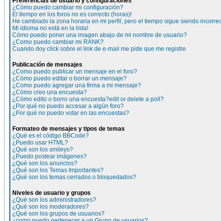
Preferencias de usuario y configuraciones
¿Cómo puedo cambiar mi configuración?
El tiempo en los foros no es correcto (horas)!
He cambiado la zona horaria en mi perfil, pero el tiempo sigue siendo incorre
Mi idioma no está en la lista!
Cómo puedo poner una imagen abajo de mi nombre de usuario?
¿Como puedo cambiar mi RANK?
Cuando doy click sobre el link de e-mail me pide que me registre
Publicación de mensajes
¿Como puedo publicar un mensaje en el foro?
¿Cómo puedo editar o borrar un mensaje?
¿Como puedo agregar una firma a mi mensaje?
¿Cómo creo una encuesta?
¿Cómo edito o borro una encuesta?edit or delete a poll?
¿Por qué no puedo accesar a algún foro?
¿Por qué no puedo votar en las encuestas?
Formateo de mensajes y tipos de temas
¿Qué es el código BBCode?
¿Puedo usar HTML?
¿Qué son los smileys?
¿Puedo postear imágenes?
¿Qué son los anuncios?
¿Qué son los Temas Importantes?
¿Qué son los temas cerrados o bloquedados?
Niveles de usuario y grupos
¿Qué son los administradores?
¿Qué son los moderadores?
¿Qué son los grupos de usuarios?
¿como puedo pertenecer a un Grupo de usuarios?