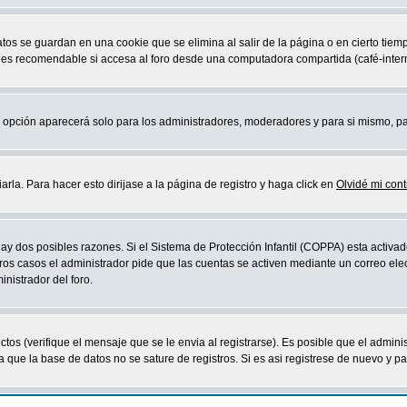
atos se guardan en una cookie que se elimina al salir de la página o en cierto ti
 es recomendable si accesa al foro desde una computadora compartida (café-internet,
sta opción aparecerá solo para los administradores, moderadores y para si mismo, p
la. Para hacer esto dirijase a la página de registro y haga click en
Olvidé mi con
ay dos posibles razones. Si el Sistema de Protección Infantil (COPPA) esta activad
ros casos el administrador pide que las cuentas se activen mediante un correo elec
nistrador del foro.
os (verifique el mensaje que se le envia al registrarse). Es posible que el admini
que la base de datos no se sature de registros. Si es asi registrese de nuevo y part