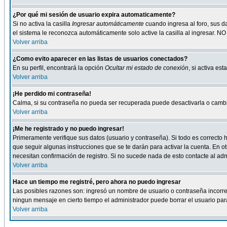
¿Por qué mi sesión de usuario expira automaticamente?
Si no activa la casilla
Ingresar automáticamente
cuando ingresa al foro, sus d
el sistema le reconozca automáticamente solo active la casilla al ingresar. NO
Volver arriba
¿Como evito aparecer en las listas de usuarios conectados?
En su perfil, encontrará la opción
Ocultar mi estado de conexión
, si activa e
Volver arriba
¡He perdido mi contraseña!
Calma, si su contraseña no pueda ser recuperada puede desactivarla o cambiar
Volver arriba
¡Me he registrado y no puedo ingresar!
Primeramente verifique sus datos (usuario y contraseña). Si todo es correcto h
que seguir algunas instrucciones que se te darán para activar la cuenta. En ot
necesitan confirmación de registro. Si no sucede nada de esto contacte al admi
Volver arriba
Hace un tiempo me registré, pero ahora no puedo ingresar
Las posibles razones son: ingresó un nombre de usuario o contraseña incorrect
ningun mensaje en cierto tiempo el administrador puede borrar el usuario para 
Volver arriba