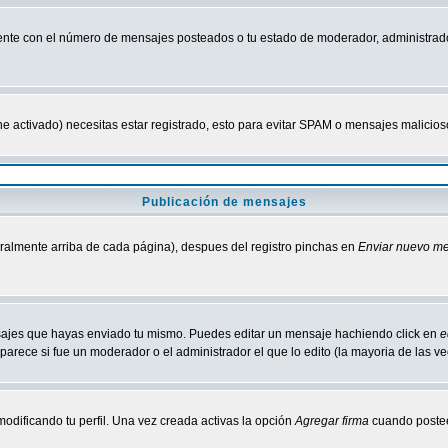
nte con el número de mensajes posteados o tu estado de moderador, administrado
tiene activado) necesitas estar registrado, esto para evitar SPAM o mensajes malici
Publicación de mensajes
neralmente arriba de cada página), despues del registro pinchas en
Enviar nuevo m
ensajes que hayas enviado tu mismo. Puedes editar un mensaje hachiendo click en
e
parece si fue un moderador o el administrador el que lo edito (la mayoria de las v
odificando tu perfil. Una vez creada activas la opción
Agregar firma
cuando postee