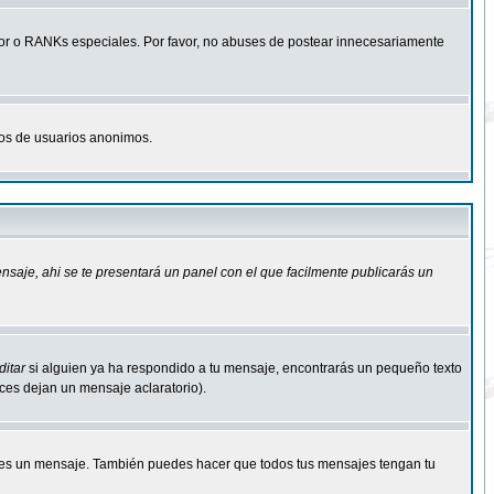
r o RANKs especiales. Por favor, no abuses de postear innecesariamente
osos de usuarios anonimos.
ensaje
, ahi se te presentará un panel con el que facilmente publicarás un
ditar
si alguien ya ha respondido a tu mensaje, encontrarás un pequeño texto
eces dejan un mensaje aclaratorio).
s un mensaje. También puedes hacer que todos tus mensajes tengan tu