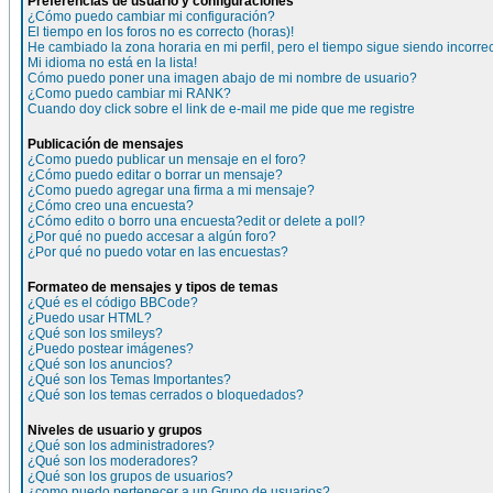
Preferencias de usuario y configuraciones
¿Cómo puedo cambiar mi configuración?
El tiempo en los foros no es correcto (horas)!
He cambiado la zona horaria en mi perfil, pero el tiempo sigue siendo incorre
Mi idioma no está en la lista!
Cómo puedo poner una imagen abajo de mi nombre de usuario?
¿Como puedo cambiar mi RANK?
Cuando doy click sobre el link de e-mail me pide que me registre
Publicación de mensajes
¿Como puedo publicar un mensaje en el foro?
¿Cómo puedo editar o borrar un mensaje?
¿Como puedo agregar una firma a mi mensaje?
¿Cómo creo una encuesta?
¿Cómo edito o borro una encuesta?edit or delete a poll?
¿Por qué no puedo accesar a algún foro?
¿Por qué no puedo votar en las encuestas?
Formateo de mensajes y tipos de temas
¿Qué es el código BBCode?
¿Puedo usar HTML?
¿Qué son los smileys?
¿Puedo postear imágenes?
¿Qué son los anuncios?
¿Qué son los Temas Importantes?
¿Qué son los temas cerrados o bloquedados?
Niveles de usuario y grupos
¿Qué son los administradores?
¿Qué son los moderadores?
¿Qué son los grupos de usuarios?
¿como puedo pertenecer a un Grupo de usuarios?