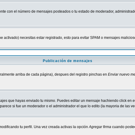
nte con el número de mensajes posteados o tu estado de moderador, administrado
tiene activado) necesitas estar registrado, esto para evitar SPAM o mensajes malici
Publicación de mensajes
neralmente arriba de cada página), despues del registro pinchas en
Enviar nuevo m
ensajes que hayas enviado tu mismo. Puedes editar un mensaje hachiendo click en
e
parece si fue un moderador o el administrador el que lo edito (la mayoria de las v
odificando tu perfil. Una vez creada activas la opción
Agregar firma
cuando postee