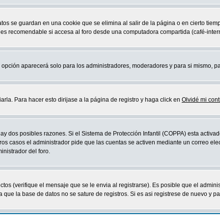
atos se guardan en una cookie que se elimina al salir de la página o en cierto ti
 es recomendable si accesa al foro desde una computadora compartida (café-internet,
sta opción aparecerá solo para los administradores, moderadores y para si mismo, p
la. Para hacer esto dirijase a la página de registro y haga click en
Olvidé mi con
ay dos posibles razones. Si el Sistema de Protección Infantil (COPPA) esta activad
ros casos el administrador pide que las cuentas se activen mediante un correo elec
nistrador del foro.
os (verifique el mensaje que se le envia al registrarse). Es posible que el admini
que la base de datos no se sature de registros. Si es asi registrese de nuevo y part