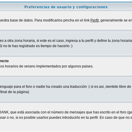
Preferencias de usuario y configuraciones
uestra base de datos. Para modificarlos pincha en el link
Perfil
, generalmente se en
a otra zona horaria, si este es el caso, ingresa a tu perfil y define tu zona horari
 no te has registrado es tiempo de hacerlo :)
rrecto
 los horarios de verano implementados por algunos paises.
nguaje para el foro o nadie ha creado una traducción :( si es asi, sientete libre d
final de la página)
RANK, que está asociada con el número de mensajes que has escrito en el foro (g
ar o no, si es posible usarlos puedes introducirlo en tu perfil. En caso de que no 