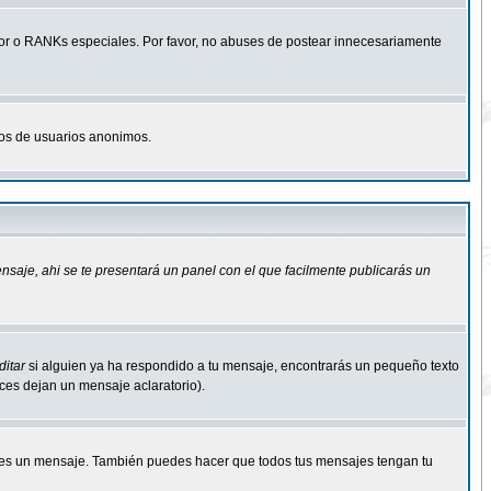
r o RANKs especiales. Por favor, no abuses de postear innecesariamente
osos de usuarios anonimos.
ensaje
, ahi se te presentará un panel con el que facilmente publicarás un
ditar
si alguien ya ha respondido a tu mensaje, encontrarás un pequeño texto
eces dejan un mensaje aclaratorio).
s un mensaje. También puedes hacer que todos tus mensajes tengan tu