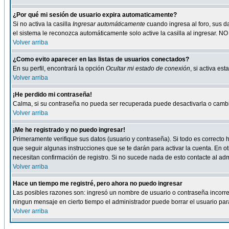
¿Por qué mi sesión de usuario expira automaticamente?
Si no activa la casilla
Ingresar automáticamente
cuando ingresa al foro, sus d
el sistema le reconozca automáticamente solo active la casilla al ingresar. NO
Volver arriba
¿Como evito aparecer en las listas de usuarios conectados?
En su perfil, encontrará la opción
Ocultar mi estado de conexión
, si activa e
Volver arriba
¡He perdido mi contraseña!
Calma, si su contraseña no pueda ser recuperada puede desactivarla o cambiar
Volver arriba
¡Me he registrado y no puedo ingresar!
Primeramente verifique sus datos (usuario y contraseña). Si todo es correcto h
que seguir algunas instrucciones que se te darán para activar la cuenta. En ot
necesitan confirmación de registro. Si no sucede nada de esto contacte al admi
Volver arriba
Hace un tiempo me registré, pero ahora no puedo ingresar
Las posibles razones son: ingresó un nombre de usuario o contraseña incorrect
ningun mensaje en cierto tiempo el administrador puede borrar el usuario para 
Volver arriba