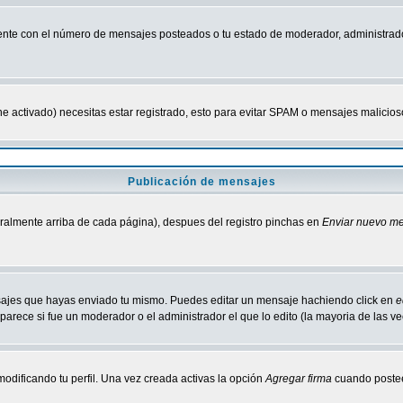
nte con el número de mensajes posteados o tu estado de moderador, administrado
tiene activado) necesitas estar registrado, esto para evitar SPAM o mensajes malici
Publicación de mensajes
neralmente arriba de cada página), despues del registro pinchas en
Enviar nuevo m
ensajes que hayas enviado tu mismo. Puedes editar un mensaje hachiendo click en
e
parece si fue un moderador o el administrador el que lo edito (la mayoria de las v
odificando tu perfil. Una vez creada activas la opción
Agregar firma
cuando postee