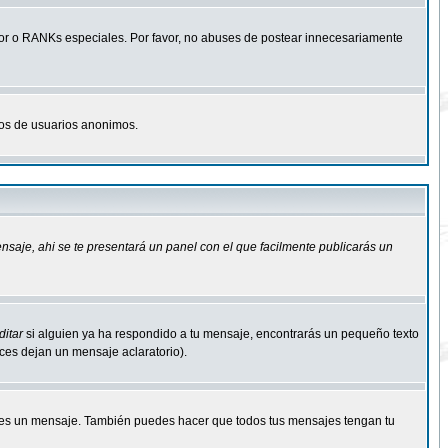
r o RANKs especiales. Por favor, no abuses de postear innecesariamente
osos de usuarios anonimos.
ensaje
, ahi se te presentará un panel con el que facilmente publicarás un
ditar
si alguien ya ha respondido a tu mensaje, encontrarás un pequeño texto
eces dejan un mensaje aclaratorio).
s un mensaje. También puedes hacer que todos tus mensajes tengan tu