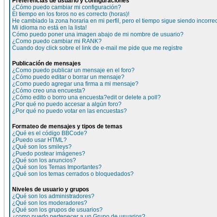
Preferencias de usuario y configuraciones
¿Cómo puedo cambiar mi configuración?
El tiempo en los foros no es correcto (horas)!
He cambiado la zona horaria en mi perfil, pero el tiempo sigue siendo incorre
Mi idioma no está en la lista!
Cómo puedo poner una imagen abajo de mi nombre de usuario?
¿Como puedo cambiar mi RANK?
Cuando doy click sobre el link de e-mail me pide que me registre
Publicación de mensajes
¿Como puedo publicar un mensaje en el foro?
¿Cómo puedo editar o borrar un mensaje?
¿Como puedo agregar una firma a mi mensaje?
¿Cómo creo una encuesta?
¿Cómo edito o borro una encuesta?edit or delete a poll?
¿Por qué no puedo accesar a algún foro?
¿Por qué no puedo votar en las encuestas?
Formateo de mensajes y tipos de temas
¿Qué es el código BBCode?
¿Puedo usar HTML?
¿Qué son los smileys?
¿Puedo postear imágenes?
¿Qué son los anuncios?
¿Qué son los Temas Importantes?
¿Qué son los temas cerrados o bloquedados?
Niveles de usuario y grupos
¿Qué son los administradores?
¿Qué son los moderadores?
¿Qué son los grupos de usuarios?
¿como puedo pertenecer a un Grupo de usuarios?