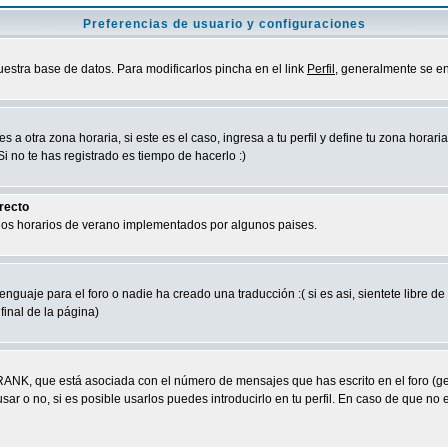
Preferencias de usuario y configuraciones
uestra base de datos. Para modificarlos pincha en el link
Perfil
, generalmente se en
a otra zona horaria, si este es el caso, ingresa a tu perfil y define tu zona horari
 no te has registrado es tiempo de hacerlo :)
rrecto
 los horarios de verano implementados por algunos paises.
nguaje para el foro o nadie ha creado una traducción :( si es asi, sientete libre d
final de la página)
RANK, que está asociada con el número de mensajes que has escrito en el foro (g
ar o no, si es posible usarlos puedes introducirlo en tu perfil. En caso de que no 