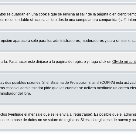
atos se guardan en una cookie que se elimina al salir de la página o en cierto ti
 es recomendable si accesa al foro desde una computadora compartida (café-internet,
sta opción aparecerá solo para los administradores, moderadores y para si mismo, p
la. Para hacer esto dirijase a la página de registro y haga click en
Olvidé mi con
ay dos posibles razones. Si el Sistema de Protección Infantil (COPPA) esta activad
ros casos el administrador pide que las cuentas se activen mediante un correo elec
nistrador del foro.
os (verifique el mensaje que se le envia al registrarse). Es posible que el admini
que la base de datos no se sature de registros. Si es asi registrese de nuevo y part