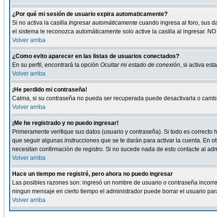
¿Por qué mi sesión de usuario expira automaticamente?
Si no activa la casilla
Ingresar automáticamente
cuando ingresa al foro, sus d
el sistema le reconozca automáticamente solo active la casilla al ingresar. NO
Volver arriba
¿Como evito aparecer en las listas de usuarios conectados?
En su perfil, encontrará la opción
Ocultar mi estado de conexión
, si activa e
Volver arriba
¡He perdido mi contraseña!
Calma, si su contraseña no pueda ser recuperada puede desactivarla o cambiar
Volver arriba
¡Me he registrado y no puedo ingresar!
Primeramente verifique sus datos (usuario y contraseña). Si todo es correcto h
que seguir algunas instrucciones que se te darán para activar la cuenta. En ot
necesitan confirmación de registro. Si no sucede nada de esto contacte al admi
Volver arriba
Hace un tiempo me registré, pero ahora no puedo ingresar
Las posibles razones son: ingresó un nombre de usuario o contraseña incorrect
ningun mensaje en cierto tiempo el administrador puede borrar el usuario para 
Volver arriba