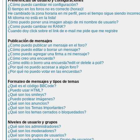
Preferencias de usuario y configuraciones
¿Cómo puedo cambiar mi configuración?
El tiempo en los foros no es correcto (horas)!
He cambiado la zona horaria en mi perfil, pero el tiempo sigue siendo incorre
Mi idioma no está en la lista!
Cómo puedo poner una imagen abajo de mi nombre de usuario?
¿Como puedo cambiar mi RANK?
Cuando doy click sobre el link de e-mail me pide que me registre
Publicación de mensajes
¿Como puedo publicar un mensaje en el foro?
¿Cómo puedo editar o borrar un mensaje?
¿Como puedo agregar una firma a mi mensaje?
¿Cómo creo una encuesta?
¿Cómo edito o borro una encuesta?edit or delete a poll?
¿Por qué no puedo accesar a algún foro?
¿Por qué no puedo votar en las encuestas?
Formateo de mensajes y tipos de temas
¿Qué es el código BBCode?
¿Puedo usar HTML?
¿Qué son los smileys?
¿Puedo postear imágenes?
¿Qué son los anuncios?
¿Qué son los Temas Importantes?
¿Qué son los temas cerrados o bloquedados?
Niveles de usuario y grupos
¿Qué son los administradores?
¿Qué son los moderadores?
¿Qué son los grupos de usuarios?
¿como puedo pertenecer a un Grupo de usuarios?