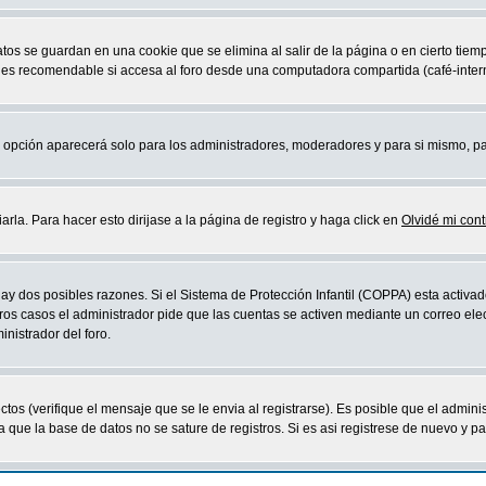
atos se guardan en una cookie que se elimina al salir de la página o en cierto ti
 es recomendable si accesa al foro desde una computadora compartida (café-internet,
sta opción aparecerá solo para los administradores, moderadores y para si mismo, p
la. Para hacer esto dirijase a la página de registro y haga click en
Olvidé mi con
ay dos posibles razones. Si el Sistema de Protección Infantil (COPPA) esta activad
ros casos el administrador pide que las cuentas se activen mediante un correo elec
nistrador del foro.
os (verifique el mensaje que se le envia al registrarse). Es posible que el admini
que la base de datos no se sature de registros. Si es asi registrese de nuevo y part