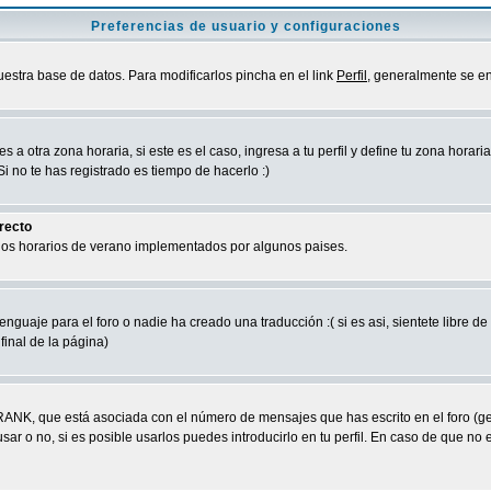
Preferencias de usuario y configuraciones
uestra base de datos. Para modificarlos pincha en el link
Perfil
, generalmente se en
a otra zona horaria, si este es el caso, ingresa a tu perfil y define tu zona horari
 no te has registrado es tiempo de hacerlo :)
rrecto
 los horarios de verano implementados por algunos paises.
nguaje para el foro o nadie ha creado una traducción :( si es asi, sientete libre d
final de la página)
RANK, que está asociada con el número de mensajes que has escrito en el foro (g
ar o no, si es posible usarlos puedes introducirlo en tu perfil. En caso de que no 