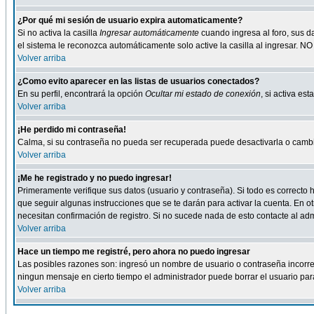
¿Por qué mi sesión de usuario expira automaticamente?
Si no activa la casilla
Ingresar automáticamente
cuando ingresa al foro, sus d
el sistema le reconozca automáticamente solo active la casilla al ingresar. NO
Volver arriba
¿Como evito aparecer en las listas de usuarios conectados?
En su perfil, encontrará la opción
Ocultar mi estado de conexión
, si activa e
Volver arriba
¡He perdido mi contraseña!
Calma, si su contraseña no pueda ser recuperada puede desactivarla o cambiar
Volver arriba
¡Me he registrado y no puedo ingresar!
Primeramente verifique sus datos (usuario y contraseña). Si todo es correcto h
que seguir algunas instrucciones que se te darán para activar la cuenta. En ot
necesitan confirmación de registro. Si no sucede nada de esto contacte al admi
Volver arriba
Hace un tiempo me registré, pero ahora no puedo ingresar
Las posibles razones son: ingresó un nombre de usuario o contraseña incorrect
ningun mensaje en cierto tiempo el administrador puede borrar el usuario para 
Volver arriba