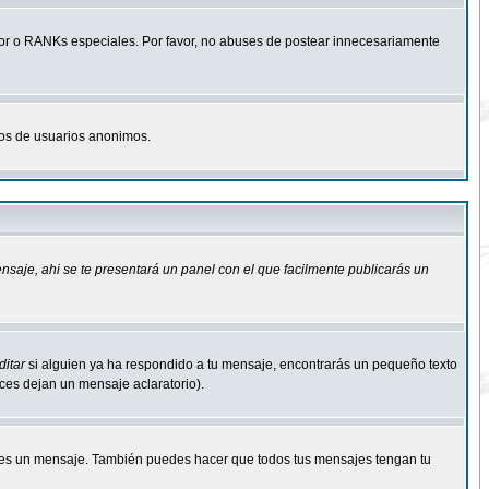
r o RANKs especiales. Por favor, no abuses de postear innecesariamente
osos de usuarios anonimos.
ensaje
, ahi se te presentará un panel con el que facilmente publicarás un
ditar
si alguien ya ha respondido a tu mensaje, encontrarás un pequeño texto
eces dejan un mensaje aclaratorio).
s un mensaje. También puedes hacer que todos tus mensajes tengan tu