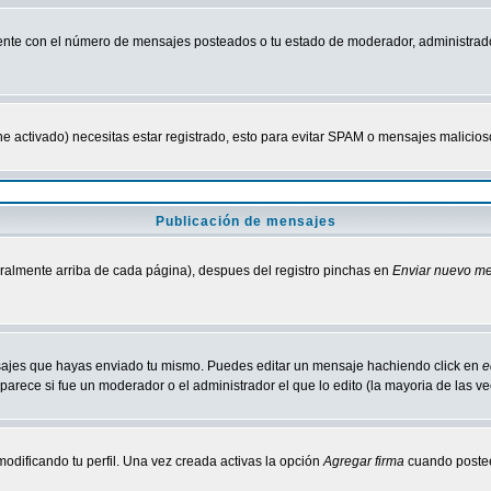
nte con el número de mensajes posteados o tu estado de moderador, administrado
tiene activado) necesitas estar registrado, esto para evitar SPAM o mensajes malici
Publicación de mensajes
neralmente arriba de cada página), despues del registro pinchas en
Enviar nuevo m
ensajes que hayas enviado tu mismo. Puedes editar un mensaje hachiendo click en
e
parece si fue un moderador o el administrador el que lo edito (la mayoria de las v
odificando tu perfil. Una vez creada activas la opción
Agregar firma
cuando postee