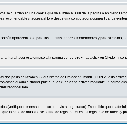
atos se guardan en una cookie que se elimina al salir de la página o en cierto ti
 es recomendable si accesa al foro desde una computadora compartida (café-internet,
sta opción aparecerá solo para los administradores, moderadores y para si mismo, p
la. Para hacer esto dirijase a la página de registro y haga click en
Olvidé mi con
ay dos posibles razones. Si el Sistema de Protección Infantil (COPPA) esta activad
ros casos el administrador pide que las cuentas se activen mediante un correo elec
nistrador del foro.
os (verifique el mensaje que se le envia al registrarse). Es posible que el admini
que la base de datos no se sature de registros. Si es asi registrese de nuevo y part