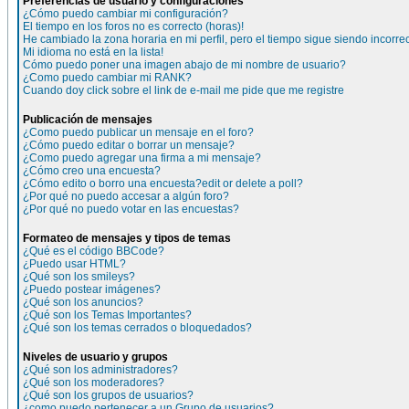
Preferencias de usuario y configuraciones
¿Cómo puedo cambiar mi configuración?
El tiempo en los foros no es correcto (horas)!
He cambiado la zona horaria en mi perfil, pero el tiempo sigue siendo incorre
Mi idioma no está en la lista!
Cómo puedo poner una imagen abajo de mi nombre de usuario?
¿Como puedo cambiar mi RANK?
Cuando doy click sobre el link de e-mail me pide que me registre
Publicación de mensajes
¿Como puedo publicar un mensaje en el foro?
¿Cómo puedo editar o borrar un mensaje?
¿Como puedo agregar una firma a mi mensaje?
¿Cómo creo una encuesta?
¿Cómo edito o borro una encuesta?edit or delete a poll?
¿Por qué no puedo accesar a algún foro?
¿Por qué no puedo votar en las encuestas?
Formateo de mensajes y tipos de temas
¿Qué es el código BBCode?
¿Puedo usar HTML?
¿Qué son los smileys?
¿Puedo postear imágenes?
¿Qué son los anuncios?
¿Qué son los Temas Importantes?
¿Qué son los temas cerrados o bloquedados?
Niveles de usuario y grupos
¿Qué son los administradores?
¿Qué son los moderadores?
¿Qué son los grupos de usuarios?
¿como puedo pertenecer a un Grupo de usuarios?