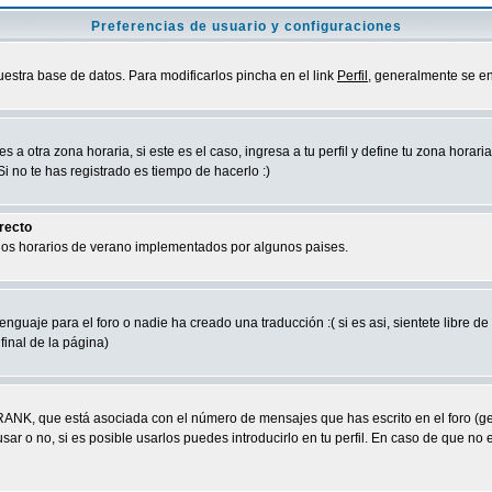
Preferencias de usuario y configuraciones
uestra base de datos. Para modificarlos pincha en el link
Perfil
, generalmente se en
a otra zona horaria, si este es el caso, ingresa a tu perfil y define tu zona horari
 no te has registrado es tiempo de hacerlo :)
rrecto
 los horarios de verano implementados por algunos paises.
nguaje para el foro o nadie ha creado una traducción :( si es asi, sientete libre d
final de la página)
RANK, que está asociada con el número de mensajes que has escrito en el foro (g
ar o no, si es posible usarlos puedes introducirlo en tu perfil. En caso de que no 