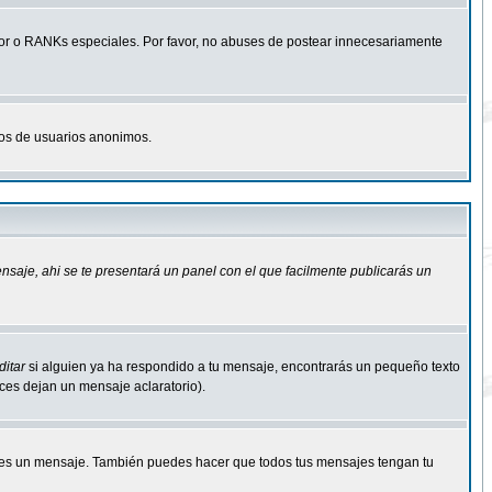
r o RANKs especiales. Por favor, no abuses de postear innecesariamente
osos de usuarios anonimos.
ensaje
, ahi se te presentará un panel con el que facilmente publicarás un
ditar
si alguien ya ha respondido a tu mensaje, encontrarás un pequeño texto
eces dejan un mensaje aclaratorio).
s un mensaje. También puedes hacer que todos tus mensajes tengan tu