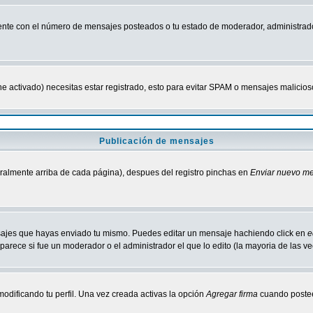
nte con el número de mensajes posteados o tu estado de moderador, administrado
tiene activado) necesitas estar registrado, esto para evitar SPAM o mensajes malici
Publicación de mensajes
neralmente arriba de cada página), despues del registro pinchas en
Enviar nuevo m
ensajes que hayas enviado tu mismo. Puedes editar un mensaje hachiendo click en
e
parece si fue un moderador o el administrador el que lo edito (la mayoria de las v
odificando tu perfil. Una vez creada activas la opción
Agregar firma
cuando postee