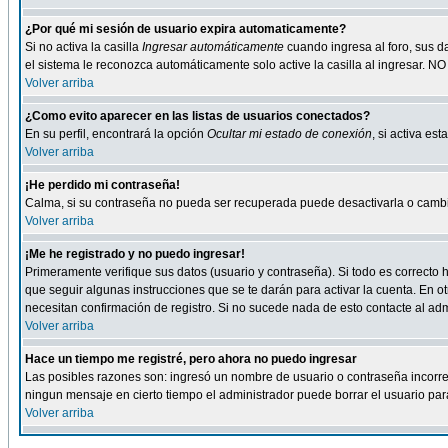
¿Por qué mi sesión de usuario expira automaticamente?
Si no activa la casilla
Ingresar automáticamente
cuando ingresa al foro, sus d
el sistema le reconozca automáticamente solo active la casilla al ingresar. NO
Volver arriba
¿Como evito aparecer en las listas de usuarios conectados?
En su perfil, encontrará la opción
Ocultar mi estado de conexión
, si activa e
Volver arriba
¡He perdido mi contraseña!
Calma, si su contraseña no pueda ser recuperada puede desactivarla o cambiar
Volver arriba
¡Me he registrado y no puedo ingresar!
Primeramente verifique sus datos (usuario y contraseña). Si todo es correcto h
que seguir algunas instrucciones que se te darán para activar la cuenta. En ot
necesitan confirmación de registro. Si no sucede nada de esto contacte al admi
Volver arriba
Hace un tiempo me registré, pero ahora no puedo ingresar
Las posibles razones son: ingresó un nombre de usuario o contraseña incorrect
ningun mensaje en cierto tiempo el administrador puede borrar el usuario para 
Volver arriba