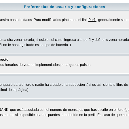
Preferencias de usuario y configuraciones
uestra base de datos. Para modificarlos pincha en el link
Perfil
, generalmente se en
a otra zona horaria, si este es el caso, ingresa a tu perfil y define tu zona horari
 no te has registrado es tiempo de hacerlo :)
rrecto
 los horarios de verano implementados por algunos paises.
nguaje para el foro o nadie ha creado una traducción :( si es asi, sientete libre d
final de la página)
RANK, que está asociada con el número de mensajes que has escrito en el foro (g
ar o no, si es posible usarlos puedes introducirlo en tu perfil. En caso de que no 