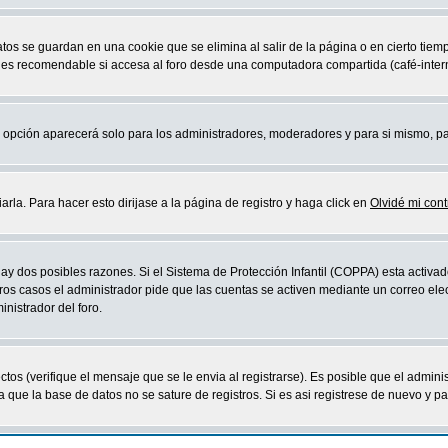
atos se guardan en una cookie que se elimina al salir de la página o en cierto ti
 es recomendable si accesa al foro desde una computadora compartida (café-internet,
sta opción aparecerá solo para los administradores, moderadores y para si mismo, p
la. Para hacer esto dirijase a la página de registro y haga click en
Olvidé mi con
ay dos posibles razones. Si el Sistema de Protección Infantil (COPPA) esta activad
ros casos el administrador pide que las cuentas se activen mediante un correo elec
nistrador del foro.
os (verifique el mensaje que se le envia al registrarse). Es posible que el admini
que la base de datos no se sature de registros. Si es asi registrese de nuevo y part