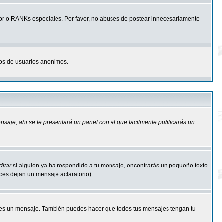
r o RANKs especiales. Por favor, no abuses de postear innecesariamente
osos de usuarios anonimos.
ensaje
, ahi se te presentará un panel con el que facilmente publicarás un
ditar
si alguien ya ha respondido a tu mensaje, encontrarás un pequeño texto
eces dejan un mensaje aclaratorio).
s un mensaje. También puedes hacer que todos tus mensajes tengan tu