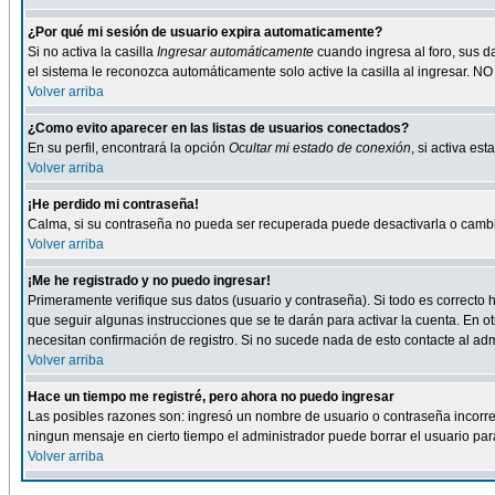
¿Por qué mi sesión de usuario expira automaticamente?
Si no activa la casilla
Ingresar automáticamente
cuando ingresa al foro, sus d
el sistema le reconozca automáticamente solo active la casilla al ingresar. NO
Volver arriba
¿Como evito aparecer en las listas de usuarios conectados?
En su perfil, encontrará la opción
Ocultar mi estado de conexión
, si activa e
Volver arriba
¡He perdido mi contraseña!
Calma, si su contraseña no pueda ser recuperada puede desactivarla o cambiar
Volver arriba
¡Me he registrado y no puedo ingresar!
Primeramente verifique sus datos (usuario y contraseña). Si todo es correcto h
que seguir algunas instrucciones que se te darán para activar la cuenta. En ot
necesitan confirmación de registro. Si no sucede nada de esto contacte al admi
Volver arriba
Hace un tiempo me registré, pero ahora no puedo ingresar
Las posibles razones son: ingresó un nombre de usuario o contraseña incorrect
ningun mensaje en cierto tiempo el administrador puede borrar el usuario para 
Volver arriba