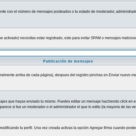
nte con el número de mensajes posteados o tu estado de moderador, administrado
tiene activado) necesitas estar registrado, esto para evitar SPAM o mensajes malici
Publicación de mensajes
neralmente arriba de cada página), despues del registro pinchas en
Enviar nuevo m
ensajes que hayas enviado tu mismo. Puedes editar un mensaje hachiendo click en
e
parece si fue un moderador o el administrador el que lo edito (la mayoria de las v
odificando tu perfil. Una vez creada activas la opción
Agregar firma
cuando postee