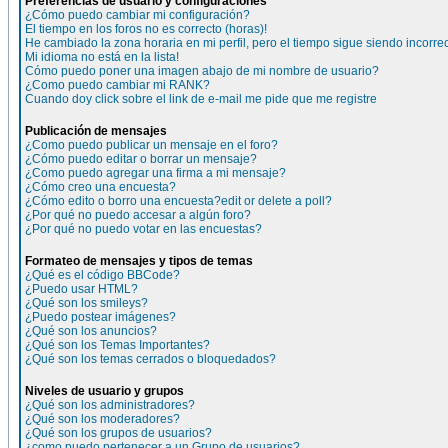
Preferencias de usuario y configuraciones
¿Cómo puedo cambiar mi configuración?
El tiempo en los foros no es correcto (horas)!
He cambiado la zona horaria en mi perfil, pero el tiempo sigue siendo incorre
Mi idioma no está en la lista!
Cómo puedo poner una imagen abajo de mi nombre de usuario?
¿Como puedo cambiar mi RANK?
Cuando doy click sobre el link de e-mail me pide que me registre
Publicación de mensajes
¿Como puedo publicar un mensaje en el foro?
¿Cómo puedo editar o borrar un mensaje?
¿Como puedo agregar una firma a mi mensaje?
¿Cómo creo una encuesta?
¿Cómo edito o borro una encuesta?edit or delete a poll?
¿Por qué no puedo accesar a algún foro?
¿Por qué no puedo votar en las encuestas?
Formateo de mensajes y tipos de temas
¿Qué es el código BBCode?
¿Puedo usar HTML?
¿Qué son los smileys?
¿Puedo postear imágenes?
¿Qué son los anuncios?
¿Qué son los Temas Importantes?
¿Qué son los temas cerrados o bloquedados?
Niveles de usuario y grupos
¿Qué son los administradores?
¿Qué son los moderadores?
¿Qué son los grupos de usuarios?
¿como puedo pertenecer a un Grupo de usuarios?