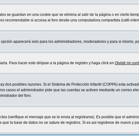
atos se guardan en una cookie que se elimina al salir de la página o en cierto ti
 es recomendable si accesa al foro desde una computadora compartida (café-internet,
sta opción aparecerá solo para los administradores, moderadores y para si mismo, p
la. Para hacer esto dirijase a la página de registro y haga click en
Olvidé mi con
ay dos posibles razones. Si el Sistema de Protección Infantil (COPPA) esta activad
ros casos el administrador pide que las cuentas se activen mediante un correo elec
nistrador del foro.
os (verifique el mensaje que se le envia al registrarse). Es posible que el admini
que la base de datos no se sature de registros. Si es asi registrese de nuevo y part