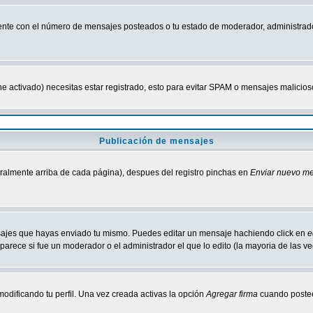
nte con el número de mensajes posteados o tu estado de moderador, administrado
tiene activado) necesitas estar registrado, esto para evitar SPAM o mensajes malici
Publicación de mensajes
neralmente arriba de cada página), despues del registro pinchas en
Enviar nuevo m
ensajes que hayas enviado tu mismo. Puedes editar un mensaje hachiendo click en
e
parece si fue un moderador o el administrador el que lo edito (la mayoria de las v
odificando tu perfil. Una vez creada activas la opción
Agregar firma
cuando postee