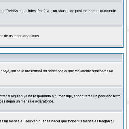
r o RANKs especiales. Por favor, no abuses de postear innecesariamente
osos de usuarios anonimos.
ensaje
, ahi se te presentará un panel con el que facilmente publicarás un
ditar
si alguien ya ha respondido a tu mensaje, encontrarás un pequeño texto
eces dejan un mensaje aclaratorio).
s un mensaje. También puedes hacer que todos tus mensajes tengan tu