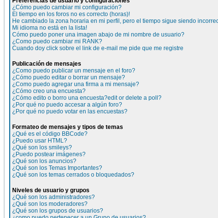
Preferencias de usuario y configuraciones
¿Cómo puedo cambiar mi configuración?
El tiempo en los foros no es correcto (horas)!
He cambiado la zona horaria en mi perfil, pero el tiempo sigue siendo incorre
Mi idioma no está en la lista!
Cómo puedo poner una imagen abajo de mi nombre de usuario?
¿Como puedo cambiar mi RANK?
Cuando doy click sobre el link de e-mail me pide que me registre
Publicación de mensajes
¿Como puedo publicar un mensaje en el foro?
¿Cómo puedo editar o borrar un mensaje?
¿Como puedo agregar una firma a mi mensaje?
¿Cómo creo una encuesta?
¿Cómo edito o borro una encuesta?edit or delete a poll?
¿Por qué no puedo accesar a algún foro?
¿Por qué no puedo votar en las encuestas?
Formateo de mensajes y tipos de temas
¿Qué es el código BBCode?
¿Puedo usar HTML?
¿Qué son los smileys?
¿Puedo postear imágenes?
¿Qué son los anuncios?
¿Qué son los Temas Importantes?
¿Qué son los temas cerrados o bloquedados?
Niveles de usuario y grupos
¿Qué son los administradores?
¿Qué son los moderadores?
¿Qué son los grupos de usuarios?
¿como puedo pertenecer a un Grupo de usuarios?