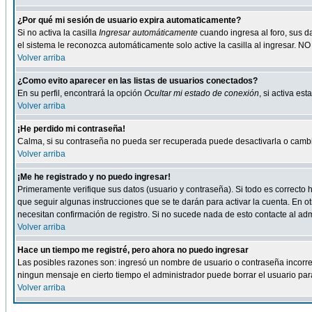
¿Por qué mi sesión de usuario expira automaticamente?
Si no activa la casilla
Ingresar automáticamente
cuando ingresa al foro, sus d
el sistema le reconozca automáticamente solo active la casilla al ingresar. NO
Volver arriba
¿Como evito aparecer en las listas de usuarios conectados?
En su perfil, encontrará la opción
Ocultar mi estado de conexión
, si activa e
Volver arriba
¡He perdido mi contraseña!
Calma, si su contraseña no pueda ser recuperada puede desactivarla o cambiar
Volver arriba
¡Me he registrado y no puedo ingresar!
Primeramente verifique sus datos (usuario y contraseña). Si todo es correcto h
que seguir algunas instrucciones que se te darán para activar la cuenta. En ot
necesitan confirmación de registro. Si no sucede nada de esto contacte al admi
Volver arriba
Hace un tiempo me registré, pero ahora no puedo ingresar
Las posibles razones son: ingresó un nombre de usuario o contraseña incorrect
ningun mensaje en cierto tiempo el administrador puede borrar el usuario para 
Volver arriba