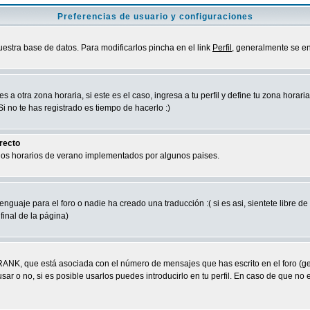
Preferencias de usuario y configuraciones
uestra base de datos. Para modificarlos pincha en el link
Perfil
, generalmente se en
a otra zona horaria, si este es el caso, ingresa a tu perfil y define tu zona horari
 no te has registrado es tiempo de hacerlo :)
rrecto
 los horarios de verano implementados por algunos paises.
nguaje para el foro o nadie ha creado una traducción :( si es asi, sientete libre d
final de la página)
RANK, que está asociada con el número de mensajes que has escrito en el foro (g
ar o no, si es posible usarlos puedes introducirlo en tu perfil. En caso de que no 