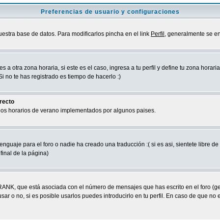
Preferencias de usuario y configuraciones
uestra base de datos. Para modificarlos pincha en el link
Perfil
, generalmente se en
a otra zona horaria, si este es el caso, ingresa a tu perfil y define tu zona horari
 no te has registrado es tiempo de hacerlo :)
rrecto
 los horarios de verano implementados por algunos paises.
nguaje para el foro o nadie ha creado una traducción :( si es asi, sientete libre d
final de la página)
RANK, que está asociada con el número de mensajes que has escrito en el foro (g
ar o no, si es posible usarlos puedes introducirlo en tu perfil. En caso de que no 