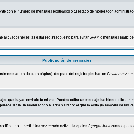
nte con el número de mensajes posteados o tu estado de moderador, administrado
tiene activado) necesitas estar registrado, esto para evitar SPAM o mensajes malici
Publicación de mensajes
neralmente arriba de cada página), despues del registro pinchas en
Enviar nuevo m
ensajes que hayas enviado tu mismo. Puedes editar un mensaje hachiendo click en
e
parece si fue un moderador o el administrador el que lo edito (la mayoria de las v
odificando tu perfil. Una vez creada activas la opción
Agregar firma
cuando postee