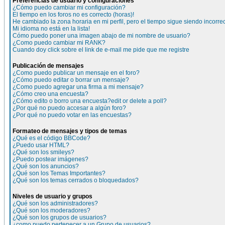
Preferencias de usuario y configuraciones
¿Cómo puedo cambiar mi configuración?
El tiempo en los foros no es correcto (horas)!
He cambiado la zona horaria en mi perfil, pero el tiempo sigue siendo incorre
Mi idioma no está en la lista!
Cómo puedo poner una imagen abajo de mi nombre de usuario?
¿Como puedo cambiar mi RANK?
Cuando doy click sobre el link de e-mail me pide que me registre
Publicación de mensajes
¿Como puedo publicar un mensaje en el foro?
¿Cómo puedo editar o borrar un mensaje?
¿Como puedo agregar una firma a mi mensaje?
¿Cómo creo una encuesta?
¿Cómo edito o borro una encuesta?edit or delete a poll?
¿Por qué no puedo accesar a algún foro?
¿Por qué no puedo votar en las encuestas?
Formateo de mensajes y tipos de temas
¿Qué es el código BBCode?
¿Puedo usar HTML?
¿Qué son los smileys?
¿Puedo postear imágenes?
¿Qué son los anuncios?
¿Qué son los Temas Importantes?
¿Qué son los temas cerrados o bloquedados?
Niveles de usuario y grupos
¿Qué son los administradores?
¿Qué son los moderadores?
¿Qué son los grupos de usuarios?
¿como puedo pertenecer a un Grupo de usuarios?