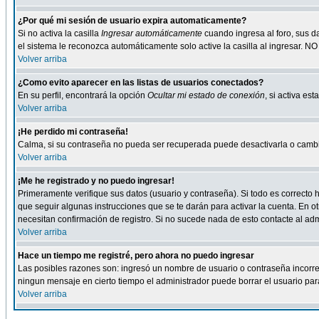
¿Por qué mi sesión de usuario expira automaticamente?
Si no activa la casilla
Ingresar automáticamente
cuando ingresa al foro, sus d
el sistema le reconozca automáticamente solo active la casilla al ingresar. NO
Volver arriba
¿Como evito aparecer en las listas de usuarios conectados?
En su perfil, encontrará la opción
Ocultar mi estado de conexión
, si activa e
Volver arriba
¡He perdido mi contraseña!
Calma, si su contraseña no pueda ser recuperada puede desactivarla o cambiar
Volver arriba
¡Me he registrado y no puedo ingresar!
Primeramente verifique sus datos (usuario y contraseña). Si todo es correcto h
que seguir algunas instrucciones que se te darán para activar la cuenta. En ot
necesitan confirmación de registro. Si no sucede nada de esto contacte al admi
Volver arriba
Hace un tiempo me registré, pero ahora no puedo ingresar
Las posibles razones son: ingresó un nombre de usuario o contraseña incorrect
ningun mensaje en cierto tiempo el administrador puede borrar el usuario para 
Volver arriba