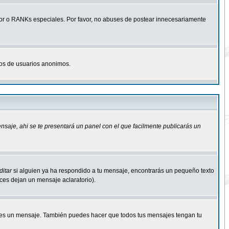
r o RANKs especiales. Por favor, no abuses de postear innecesariamente
osos de usuarios anonimos.
ensaje
, ahi se te presentará un panel con el que facilmente publicarás un
ditar
si alguien ya ha respondido a tu mensaje, encontrarás un pequeño texto
eces dejan un mensaje aclaratorio).
s un mensaje. También puedes hacer que todos tus mensajes tengan tu