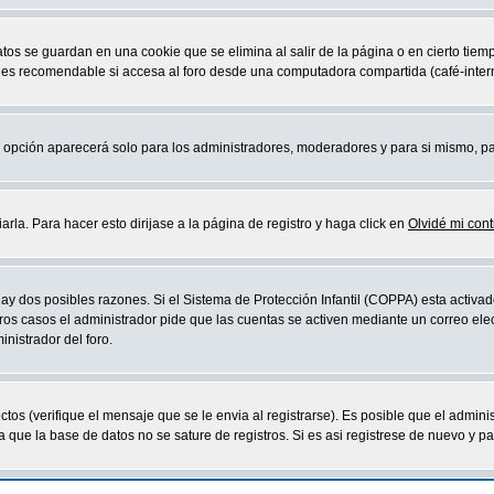
atos se guardan en una cookie que se elimina al salir de la página o en cierto ti
 es recomendable si accesa al foro desde una computadora compartida (café-internet,
sta opción aparecerá solo para los administradores, moderadores y para si mismo, p
la. Para hacer esto dirijase a la página de registro y haga click en
Olvidé mi con
ay dos posibles razones. Si el Sistema de Protección Infantil (COPPA) esta activad
ros casos el administrador pide que las cuentas se activen mediante un correo elec
nistrador del foro.
os (verifique el mensaje que se le envia al registrarse). Es posible que el admini
que la base de datos no se sature de registros. Si es asi registrese de nuevo y part