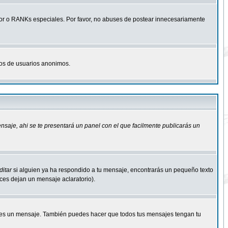
r o RANKs especiales. Por favor, no abuses de postear innecesariamente
osos de usuarios anonimos.
ensaje
, ahi se te presentará un panel con el que facilmente publicarás un
ditar
si alguien ya ha respondido a tu mensaje, encontrarás un pequeño texto
eces dejan un mensaje aclaratorio).
s un mensaje. También puedes hacer que todos tus mensajes tengan tu