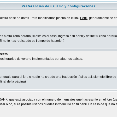
Preferencias de usuario y configuraciones
uestra base de datos. Para modificarlos pincha en el link
Perfil
, generalmente se en
a otra zona horaria, si este es el caso, ingresa a tu perfil y define tu zona horari
 no te has registrado es tiempo de hacerlo :)
rrecto
 los horarios de verano implementados por algunos paises.
nguaje para el foro o nadie ha creado una traducción :( si es asi, sientete libre d
final de la página)
RANK, que está asociada con el número de mensajes que has escrito en el foro (g
ar o no, si es posible usarlos puedes introducirlo en tu perfil. En caso de que no 