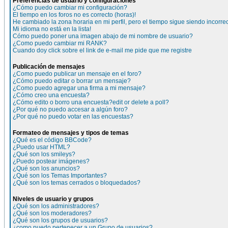
Preferencias de usuario y configuraciones
¿Cómo puedo cambiar mi configuración?
El tiempo en los foros no es correcto (horas)!
He cambiado la zona horaria en mi perfil, pero el tiempo sigue siendo incorre
Mi idioma no está en la lista!
Cómo puedo poner una imagen abajo de mi nombre de usuario?
¿Como puedo cambiar mi RANK?
Cuando doy click sobre el link de e-mail me pide que me registre
Publicación de mensajes
¿Como puedo publicar un mensaje en el foro?
¿Cómo puedo editar o borrar un mensaje?
¿Como puedo agregar una firma a mi mensaje?
¿Cómo creo una encuesta?
¿Cómo edito o borro una encuesta?edit or delete a poll?
¿Por qué no puedo accesar a algún foro?
¿Por qué no puedo votar en las encuestas?
Formateo de mensajes y tipos de temas
¿Qué es el código BBCode?
¿Puedo usar HTML?
¿Qué son los smileys?
¿Puedo postear imágenes?
¿Qué son los anuncios?
¿Qué son los Temas Importantes?
¿Qué son los temas cerrados o bloquedados?
Niveles de usuario y grupos
¿Qué son los administradores?
¿Qué son los moderadores?
¿Qué son los grupos de usuarios?
¿como puedo pertenecer a un Grupo de usuarios?