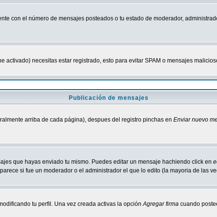
nte con el número de mensajes posteados o tu estado de moderador, administrado
tiene activado) necesitas estar registrado, esto para evitar SPAM o mensajes malici
Publicación de mensajes
neralmente arriba de cada página), despues del registro pinchas en
Enviar nuevo m
ensajes que hayas enviado tu mismo. Puedes editar un mensaje hachiendo click en
e
parece si fue un moderador o el administrador el que lo edito (la mayoria de las v
odificando tu perfil. Una vez creada activas la opción
Agregar firma
cuando postee