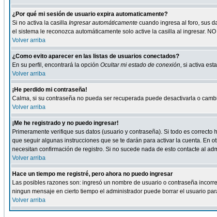
¿Por qué mi sesión de usuario expira automaticamente?
Si no activa la casilla
Ingresar automáticamente
cuando ingresa al foro, sus d
el sistema le reconozca automáticamente solo active la casilla al ingresar. NO
Volver arriba
¿Como evito aparecer en las listas de usuarios conectados?
En su perfil, encontrará la opción
Ocultar mi estado de conexión
, si activa e
Volver arriba
¡He perdido mi contraseña!
Calma, si su contraseña no pueda ser recuperada puede desactivarla o cambiar
Volver arriba
¡Me he registrado y no puedo ingresar!
Primeramente verifique sus datos (usuario y contraseña). Si todo es correcto h
que seguir algunas instrucciones que se te darán para activar la cuenta. En ot
necesitan confirmación de registro. Si no sucede nada de esto contacte al admi
Volver arriba
Hace un tiempo me registré, pero ahora no puedo ingresar
Las posibles razones son: ingresó un nombre de usuario o contraseña incorrect
ningun mensaje en cierto tiempo el administrador puede borrar el usuario para 
Volver arriba