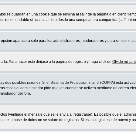
atos se guardan en una cookie que se elimina al salir de la página o en cierto ti
 es recomendable si accesa al foro desde una computadora compartida (café-internet,
sta opción aparecerá solo para los administradores, moderadores y para si mismo, p
la. Para hacer esto dirijase a la página de registro y haga click en
Olvidé mi con
ay dos posibles razones. Si el Sistema de Protección Infantil (COPPA) esta activad
ros casos el administrador pide que las cuentas se activen mediante un correo elec
nistrador del foro.
os (verifique el mensaje que se le envia al registrarse). Es posible que el admini
que la base de datos no se sature de registros. Si es asi registrese de nuevo y part