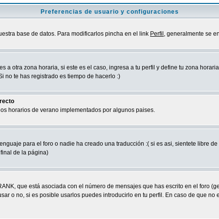
Preferencias de usuario y configuraciones
uestra base de datos. Para modificarlos pincha en el link
Perfil
, generalmente se en
a otra zona horaria, si este es el caso, ingresa a tu perfil y define tu zona horari
 no te has registrado es tiempo de hacerlo :)
rrecto
 los horarios de verano implementados por algunos paises.
nguaje para el foro o nadie ha creado una traducción :( si es asi, sientete libre d
final de la página)
RANK, que está asociada con el número de mensajes que has escrito en el foro (g
ar o no, si es posible usarlos puedes introducirlo en tu perfil. En caso de que no 