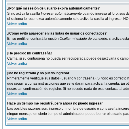
¿Por qué mi sesión de usuario expira automaticamente?
Si no activa la casilla
Ingresar automáticamente
cuando ingresa al foro, sus d
el sistema le reconozca automáticamente solo active la casilla al ingresar. NO
Volver arriba
¿Como evito aparecer en las listas de usuarios conectados?
En su perfil, encontrará la opción
Ocultar mi estado de conexión
, si activa e
Volver arriba
¡He perdido mi contraseña!
Calma, si su contraseña no pueda ser recuperada puede desactivarla o cambiar
Volver arriba
¡Me he registrado y no puedo ingresar!
Primeramente verifique sus datos (usuario y contraseña). Si todo es correcto h
que seguir algunas instrucciones que se te darán para activar la cuenta. En ot
necesitan confirmación de registro. Si no sucede nada de esto contacte al admi
Volver arriba
Hace un tiempo me registré, pero ahora no puedo ingresar
Las posibles razones son: ingresó un nombre de usuario o contraseña incorrect
ningun mensaje en cierto tiempo el administrador puede borrar el usuario para 
Volver arriba