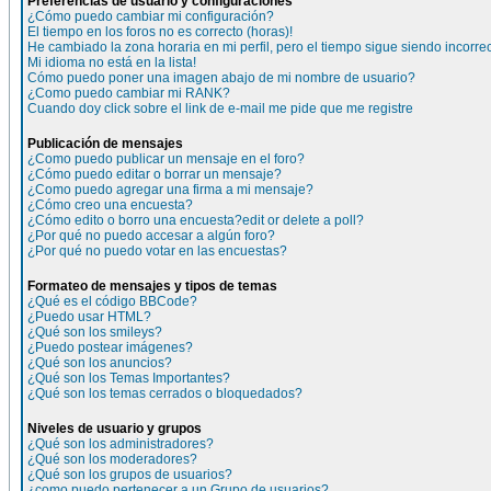
Preferencias de usuario y configuraciones
¿Cómo puedo cambiar mi configuración?
El tiempo en los foros no es correcto (horas)!
He cambiado la zona horaria en mi perfil, pero el tiempo sigue siendo incorre
Mi idioma no está en la lista!
Cómo puedo poner una imagen abajo de mi nombre de usuario?
¿Como puedo cambiar mi RANK?
Cuando doy click sobre el link de e-mail me pide que me registre
Publicación de mensajes
¿Como puedo publicar un mensaje en el foro?
¿Cómo puedo editar o borrar un mensaje?
¿Como puedo agregar una firma a mi mensaje?
¿Cómo creo una encuesta?
¿Cómo edito o borro una encuesta?edit or delete a poll?
¿Por qué no puedo accesar a algún foro?
¿Por qué no puedo votar en las encuestas?
Formateo de mensajes y tipos de temas
¿Qué es el código BBCode?
¿Puedo usar HTML?
¿Qué son los smileys?
¿Puedo postear imágenes?
¿Qué son los anuncios?
¿Qué son los Temas Importantes?
¿Qué son los temas cerrados o bloquedados?
Niveles de usuario y grupos
¿Qué son los administradores?
¿Qué son los moderadores?
¿Qué son los grupos de usuarios?
¿como puedo pertenecer a un Grupo de usuarios?