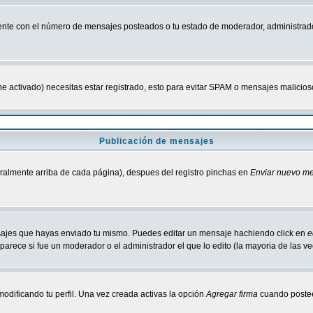
nte con el número de mensajes posteados o tu estado de moderador, administrado
tiene activado) necesitas estar registrado, esto para evitar SPAM o mensajes malici
Publicación de mensajes
neralmente arriba de cada página), despues del registro pinchas en
Enviar nuevo m
ensajes que hayas enviado tu mismo. Puedes editar un mensaje hachiendo click en
e
parece si fue un moderador o el administrador el que lo edito (la mayoria de las v
odificando tu perfil. Una vez creada activas la opción
Agregar firma
cuando postee