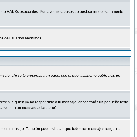
r o RANKs especiales. Por favor, no abuses de postear innecesariamente
osos de usuarios anonimos.
ensaje
, ahi se te presentará un panel con el que facilmente publicarás un
ditar
si alguien ya ha respondido a tu mensaje, encontrarás un pequeño texto
eces dejan un mensaje aclaratorio).
s un mensaje. También puedes hacer que todos tus mensajes tengan tu