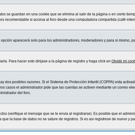
atos se guardan en una cookie que se elimina al salir de la página o en cierto ti
 es recomendable si accesa al foro desde una computadora compartida (café-internet,
sta opción aparecerá solo para los administradores, moderadores y para si mismo, p
la. Para hacer esto dirijase a la página de registro y haga click en
Olvidé mi con
ay dos posibles razones. Si el Sistema de Protección Infantil (COPPA) esta activad
ros casos el administrador pide que las cuentas se activen mediante un correo elec
nistrador del foro.
os (verifique el mensaje que se le envia al registrarse). Es posible que el admini
que la base de datos no se sature de registros. Si es asi registrese de nuevo y part