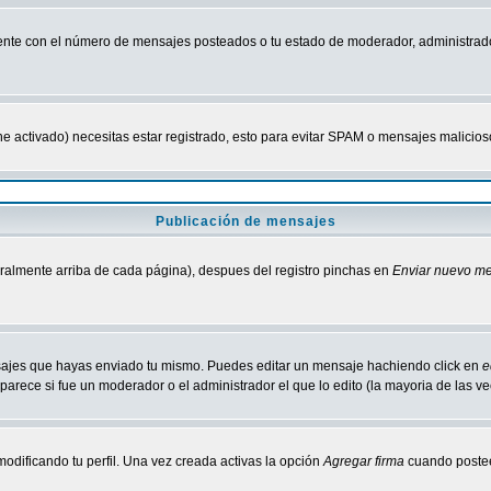
nte con el número de mensajes posteados o tu estado de moderador, administrado
tiene activado) necesitas estar registrado, esto para evitar SPAM o mensajes malici
Publicación de mensajes
neralmente arriba de cada página), despues del registro pinchas en
Enviar nuevo m
ensajes que hayas enviado tu mismo. Puedes editar un mensaje hachiendo click en
e
parece si fue un moderador o el administrador el que lo edito (la mayoria de las v
odificando tu perfil. Una vez creada activas la opción
Agregar firma
cuando postee