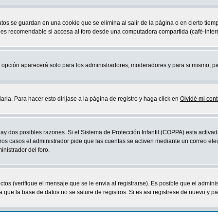
atos se guardan en una cookie que se elimina al salir de la página o en cierto ti
 es recomendable si accesa al foro desde una computadora compartida (café-internet,
sta opción aparecerá solo para los administradores, moderadores y para si mismo, p
la. Para hacer esto dirijase a la página de registro y haga click en
Olvidé mi con
ay dos posibles razones. Si el Sistema de Protección Infantil (COPPA) esta activad
ros casos el administrador pide que las cuentas se activen mediante un correo elec
nistrador del foro.
os (verifique el mensaje que se le envia al registrarse). Es posible que el admini
que la base de datos no se sature de registros. Si es asi registrese de nuevo y part