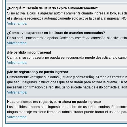
¿Por qué mi sesión de usuario expira automaticamente?
Si no activa la casilla
Ingresar automáticamente
cuando ingresa al foro, sus d
el sistema le reconozca automáticamente solo active la casilla al ingresar. NO
Volver arriba
¿Como evito aparecer en las listas de usuarios conectados?
En su perfil, encontrará la opción
Ocultar mi estado de conexión
, si activa e
Volver arriba
¡He perdido mi contraseña!
Calma, si su contraseña no pueda ser recuperada puede desactivarla o cambiar
Volver arriba
¡Me he registrado y no puedo ingresar!
Primeramente verifique sus datos (usuario y contraseña). Si todo es correcto h
que seguir algunas instrucciones que se te darán para activar la cuenta. En ot
necesitan confirmación de registro. Si no sucede nada de esto contacte al admi
Volver arriba
Hace un tiempo me registré, pero ahora no puedo ingresar
Las posibles razones son: ingresó un nombre de usuario o contraseña incorrect
ningun mensaje en cierto tiempo el administrador puede borrar el usuario para 
Volver arriba