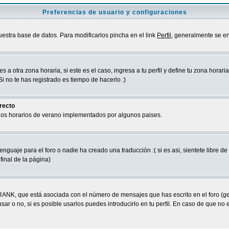
Preferencias de usuario y configuraciones
uestra base de datos. Para modificarlos pincha en el link
Perfil
, generalmente se en
a otra zona horaria, si este es el caso, ingresa a tu perfil y define tu zona horari
 no te has registrado es tiempo de hacerlo :)
rrecto
 los horarios de verano implementados por algunos paises.
nguaje para el foro o nadie ha creado una traducción :( si es asi, sientete libre d
final de la página)
RANK, que está asociada con el número de mensajes que has escrito en el foro (g
ar o no, si es posible usarlos puedes introducirlo en tu perfil. En caso de que no 