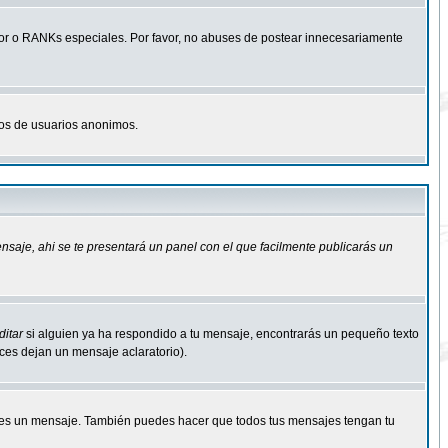
r o RANKs especiales. Por favor, no abuses de postear innecesariamente
osos de usuarios anonimos.
ensaje
, ahi se te presentará un panel con el que facilmente publicarás un
ditar
si alguien ya ha respondido a tu mensaje, encontrarás un pequeño texto
eces dejan un mensaje aclaratorio).
s un mensaje. También puedes hacer que todos tus mensajes tengan tu