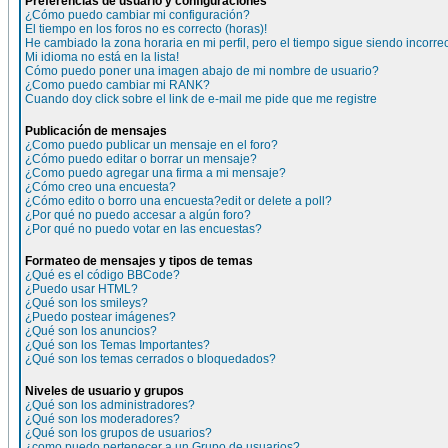
Preferencias de usuario y configuraciones
¿Cómo puedo cambiar mi configuración?
El tiempo en los foros no es correcto (horas)!
He cambiado la zona horaria en mi perfil, pero el tiempo sigue siendo incorre
Mi idioma no está en la lista!
Cómo puedo poner una imagen abajo de mi nombre de usuario?
¿Como puedo cambiar mi RANK?
Cuando doy click sobre el link de e-mail me pide que me registre
Publicación de mensajes
¿Como puedo publicar un mensaje en el foro?
¿Cómo puedo editar o borrar un mensaje?
¿Como puedo agregar una firma a mi mensaje?
¿Cómo creo una encuesta?
¿Cómo edito o borro una encuesta?edit or delete a poll?
¿Por qué no puedo accesar a algún foro?
¿Por qué no puedo votar en las encuestas?
Formateo de mensajes y tipos de temas
¿Qué es el código BBCode?
¿Puedo usar HTML?
¿Qué son los smileys?
¿Puedo postear imágenes?
¿Qué son los anuncios?
¿Qué son los Temas Importantes?
¿Qué son los temas cerrados o bloquedados?
Niveles de usuario y grupos
¿Qué son los administradores?
¿Qué son los moderadores?
¿Qué son los grupos de usuarios?
¿como puedo pertenecer a un Grupo de usuarios?