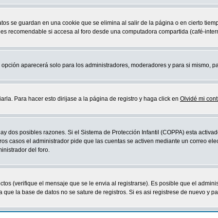
atos se guardan en una cookie que se elimina al salir de la página o en cierto ti
 es recomendable si accesa al foro desde una computadora compartida (café-internet,
sta opción aparecerá solo para los administradores, moderadores y para si mismo, p
la. Para hacer esto dirijase a la página de registro y haga click en
Olvidé mi con
ay dos posibles razones. Si el Sistema de Protección Infantil (COPPA) esta activad
ros casos el administrador pide que las cuentas se activen mediante un correo elec
nistrador del foro.
os (verifique el mensaje que se le envia al registrarse). Es posible que el admini
que la base de datos no se sature de registros. Si es asi registrese de nuevo y part