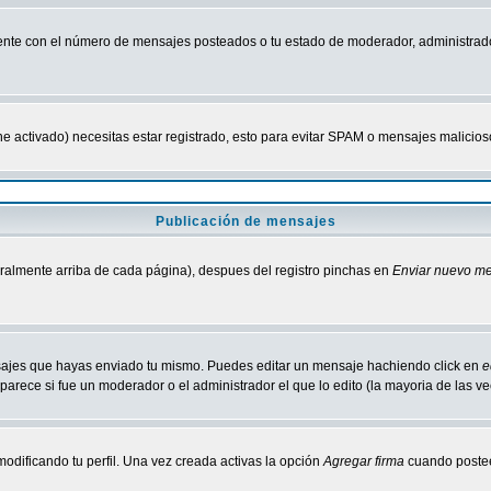
nte con el número de mensajes posteados o tu estado de moderador, administrado
tiene activado) necesitas estar registrado, esto para evitar SPAM o mensajes malici
Publicación de mensajes
neralmente arriba de cada página), despues del registro pinchas en
Enviar nuevo m
ensajes que hayas enviado tu mismo. Puedes editar un mensaje hachiendo click en
e
parece si fue un moderador o el administrador el que lo edito (la mayoria de las v
odificando tu perfil. Una vez creada activas la opción
Agregar firma
cuando postee