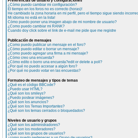
Preferencias de usuario y configuraciones
¿Cómo puedo cambiar mi configuración?
El tiempo en los foros no es correcto (horas)!
He cambiado la zona horaria en mi perfil, pero el tiempo sigue siendo incorre
Mi idioma no está en la lista!
Cómo puedo poner una imagen abajo de mi nombre de usuario?
¿Como puedo cambiar mi RANK?
Cuando doy click sobre el link de e-mail me pide que me registre
Publicación de mensajes
¿Como puedo publicar un mensaje en el foro?
¿Cómo puedo editar o borrar un mensaje?
¿Como puedo agregar una firma a mi mensaje?
¿Cómo creo una encuesta?
¿Cómo edito o borro una encuesta?edit or delete a poll?
¿Por qué no puedo accesar a algún foro?
¿Por qué no puedo votar en las encuestas?
Formateo de mensajes y tipos de temas
¿Qué es el código BBCode?
¿Puedo usar HTML?
¿Qué son los smileys?
¿Puedo postear imágenes?
¿Qué son los anuncios?
¿Qué son los Temas Importantes?
¿Qué son los temas cerrados o bloquedados?
Niveles de usuario y grupos
¿Qué son los administradores?
¿Qué son los moderadores?
¿Qué son los grupos de usuarios?
¿como puedo pertenecer a un Grupo de usuarios?