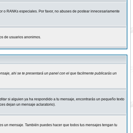
r o RANKs especiales. Por favor, no abuses de postear innecesariamente
osos de usuarios anonimos.
ensaje
, ahi se te presentará un panel con el que facilmente publicarás un
ditar
si alguien ya ha respondido a tu mensaje, encontrarás un pequeño texto
eces dejan un mensaje aclaratorio).
s un mensaje. También puedes hacer que todos tus mensajes tengan tu