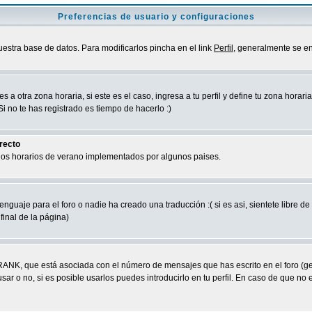
Preferencias de usuario y configuraciones
uestra base de datos. Para modificarlos pincha en el link
Perfil
, generalmente se en
a otra zona horaria, si este es el caso, ingresa a tu perfil y define tu zona horari
 no te has registrado es tiempo de hacerlo :)
rrecto
 los horarios de verano implementados por algunos paises.
nguaje para el foro o nadie ha creado una traducción :( si es asi, sientete libre d
final de la página)
RANK, que está asociada con el número de mensajes que has escrito en el foro (g
ar o no, si es posible usarlos puedes introducirlo en tu perfil. En caso de que no 