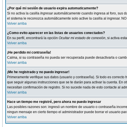
¿Por qué mi sesión de usuario expira automaticamente?
Si no activa la casilla
Ingresar automáticamente
cuando ingresa al foro, sus d
el sistema le reconozca automáticamente solo active la casilla al ingresar. NO
Volver arriba
¿Como evito aparecer en las listas de usuarios conectados?
En su perfil, encontrará la opción
Ocultar mi estado de conexión
, si activa e
Volver arriba
¡He perdido mi contraseña!
Calma, si su contraseña no pueda ser recuperada puede desactivarla o cambiar
Volver arriba
¡Me he registrado y no puedo ingresar!
Primeramente verifique sus datos (usuario y contraseña). Si todo es correcto h
que seguir algunas instrucciones que se te darán para activar la cuenta. En ot
necesitan confirmación de registro. Si no sucede nada de esto contacte al admi
Volver arriba
Hace un tiempo me registré, pero ahora no puedo ingresar
Las posibles razones son: ingresó un nombre de usuario o contraseña incorrect
ningun mensaje en cierto tiempo el administrador puede borrar el usuario para 
Volver arriba