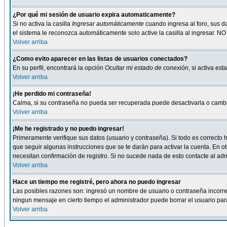
¿Por qué mi sesión de usuario expira automaticamente?
Si no activa la casilla
Ingresar automáticamente
cuando ingresa al foro, sus d
el sistema le reconozca automáticamente solo active la casilla al ingresar. NO
Volver arriba
¿Como evito aparecer en las listas de usuarios conectados?
En su perfil, encontrará la opción
Ocultar mi estado de conexión
, si activa e
Volver arriba
¡He perdido mi contraseña!
Calma, si su contraseña no pueda ser recuperada puede desactivarla o cambiar
Volver arriba
¡Me he registrado y no puedo ingresar!
Primeramente verifique sus datos (usuario y contraseña). Si todo es correcto h
que seguir algunas instrucciones que se te darán para activar la cuenta. En ot
necesitan confirmación de registro. Si no sucede nada de esto contacte al admi
Volver arriba
Hace un tiempo me registré, pero ahora no puedo ingresar
Las posibles razones son: ingresó un nombre de usuario o contraseña incorrect
ningun mensaje en cierto tiempo el administrador puede borrar el usuario para 
Volver arriba