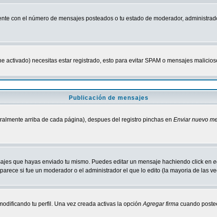
nte con el número de mensajes posteados o tu estado de moderador, administrado
tiene activado) necesitas estar registrado, esto para evitar SPAM o mensajes malici
Publicación de mensajes
neralmente arriba de cada página), despues del registro pinchas en
Enviar nuevo m
ensajes que hayas enviado tu mismo. Puedes editar un mensaje hachiendo click en
e
parece si fue un moderador o el administrador el que lo edito (la mayoria de las v
odificando tu perfil. Una vez creada activas la opción
Agregar firma
cuando postee