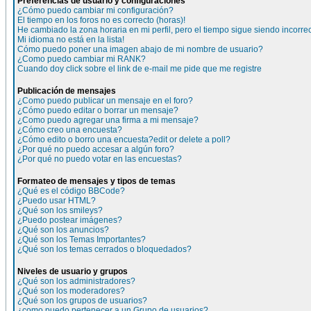
Preferencias de usuario y configuraciones
¿Cómo puedo cambiar mi configuración?
El tiempo en los foros no es correcto (horas)!
He cambiado la zona horaria en mi perfil, pero el tiempo sigue siendo incorre
Mi idioma no está en la lista!
Cómo puedo poner una imagen abajo de mi nombre de usuario?
¿Como puedo cambiar mi RANK?
Cuando doy click sobre el link de e-mail me pide que me registre
Publicación de mensajes
¿Como puedo publicar un mensaje en el foro?
¿Cómo puedo editar o borrar un mensaje?
¿Como puedo agregar una firma a mi mensaje?
¿Cómo creo una encuesta?
¿Cómo edito o borro una encuesta?edit or delete a poll?
¿Por qué no puedo accesar a algún foro?
¿Por qué no puedo votar en las encuestas?
Formateo de mensajes y tipos de temas
¿Qué es el código BBCode?
¿Puedo usar HTML?
¿Qué son los smileys?
¿Puedo postear imágenes?
¿Qué son los anuncios?
¿Qué son los Temas Importantes?
¿Qué son los temas cerrados o bloquedados?
Niveles de usuario y grupos
¿Qué son los administradores?
¿Qué son los moderadores?
¿Qué son los grupos de usuarios?
¿como puedo pertenecer a un Grupo de usuarios?