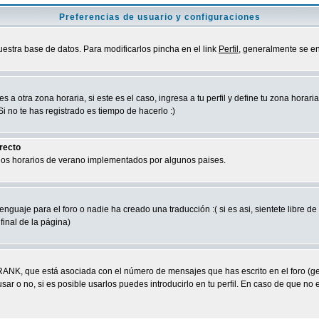
Preferencias de usuario y configuraciones
uestra base de datos. Para modificarlos pincha en el link
Perfil
, generalmente se en
a otra zona horaria, si este es el caso, ingresa a tu perfil y define tu zona horari
 no te has registrado es tiempo de hacerlo :)
rrecto
 los horarios de verano implementados por algunos paises.
nguaje para el foro o nadie ha creado una traducción :( si es asi, sientete libre d
final de la página)
RANK, que está asociada con el número de mensajes que has escrito en el foro (g
ar o no, si es posible usarlos puedes introducirlo en tu perfil. En caso de que no 