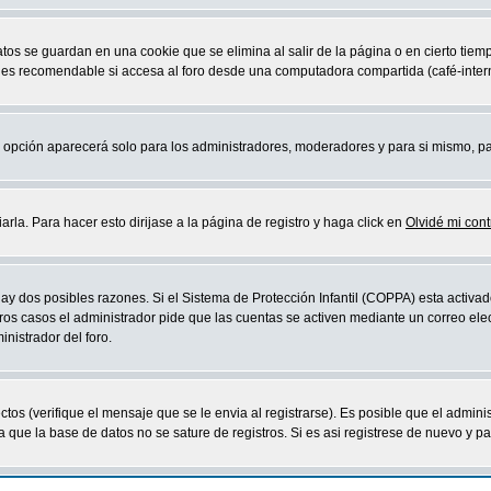
atos se guardan en una cookie que se elimina al salir de la página o en cierto ti
 es recomendable si accesa al foro desde una computadora compartida (café-internet,
sta opción aparecerá solo para los administradores, moderadores y para si mismo, p
la. Para hacer esto dirijase a la página de registro y haga click en
Olvidé mi con
ay dos posibles razones. Si el Sistema de Protección Infantil (COPPA) esta activad
ros casos el administrador pide que las cuentas se activen mediante un correo elec
nistrador del foro.
os (verifique el mensaje que se le envia al registrarse). Es posible que el admini
que la base de datos no se sature de registros. Si es asi registrese de nuevo y part