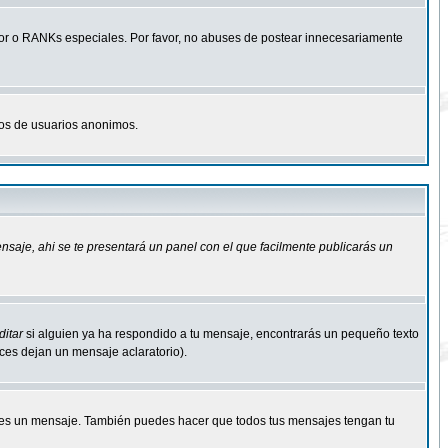
r o RANKs especiales. Por favor, no abuses de postear innecesariamente
osos de usuarios anonimos.
ensaje
, ahi se te presentará un panel con el que facilmente publicarás un
ditar
si alguien ya ha respondido a tu mensaje, encontrarás un pequeño texto
eces dejan un mensaje aclaratorio).
s un mensaje. También puedes hacer que todos tus mensajes tengan tu