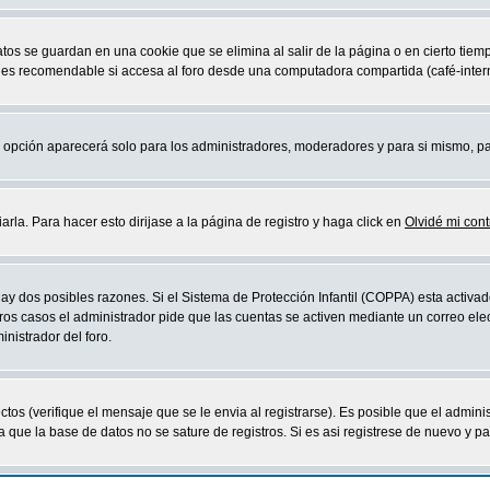
atos se guardan en una cookie que se elimina al salir de la página o en cierto ti
 es recomendable si accesa al foro desde una computadora compartida (café-internet,
sta opción aparecerá solo para los administradores, moderadores y para si mismo, p
la. Para hacer esto dirijase a la página de registro y haga click en
Olvidé mi con
ay dos posibles razones. Si el Sistema de Protección Infantil (COPPA) esta activad
ros casos el administrador pide que las cuentas se activen mediante un correo elec
nistrador del foro.
os (verifique el mensaje que se le envia al registrarse). Es posible que el admini
que la base de datos no se sature de registros. Si es asi registrese de nuevo y part