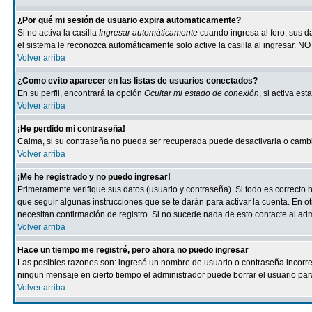
¿Por qué mi sesión de usuario expira automaticamente?
Si no activa la casilla
Ingresar automáticamente
cuando ingresa al foro, sus d
el sistema le reconozca automáticamente solo active la casilla al ingresar. NO
Volver arriba
¿Como evito aparecer en las listas de usuarios conectados?
En su perfil, encontrará la opción
Ocultar mi estado de conexión
, si activa e
Volver arriba
¡He perdido mi contraseña!
Calma, si su contraseña no pueda ser recuperada puede desactivarla o cambiar
Volver arriba
¡Me he registrado y no puedo ingresar!
Primeramente verifique sus datos (usuario y contraseña). Si todo es correcto h
que seguir algunas instrucciones que se te darán para activar la cuenta. En ot
necesitan confirmación de registro. Si no sucede nada de esto contacte al admi
Volver arriba
Hace un tiempo me registré, pero ahora no puedo ingresar
Las posibles razones son: ingresó un nombre de usuario o contraseña incorrect
ningun mensaje en cierto tiempo el administrador puede borrar el usuario para 
Volver arriba