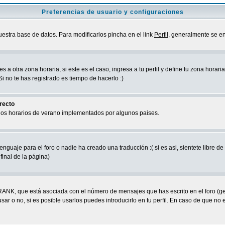
Preferencias de usuario y configuraciones
uestra base de datos. Para modificarlos pincha en el link
Perfil
, generalmente se en
a otra zona horaria, si este es el caso, ingresa a tu perfil y define tu zona horari
 no te has registrado es tiempo de hacerlo :)
rrecto
 los horarios de verano implementados por algunos paises.
nguaje para el foro o nadie ha creado una traducción :( si es asi, sientete libre d
final de la página)
RANK, que está asociada con el número de mensajes que has escrito en el foro (g
ar o no, si es posible usarlos puedes introducirlo en tu perfil. En caso de que no 