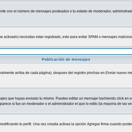
nte con el número de mensajes posteados o tu estado de moderador, administrado
tiene activado) necesitas estar registrado, esto para evitar SPAM o mensajes malici
Publicación de mensajes
neralmente arriba de cada página), despues del registro pinchas en
Enviar nuevo m
ensajes que hayas enviado tu mismo. Puedes editar un mensaje hachiendo click en
e
parece si fue un moderador o el administrador el que lo edito (la mayoria de las v
odificando tu perfil. Una vez creada activas la opción
Agregar firma
cuando postee