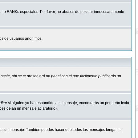
r o RANKs especiales. Por favor, no abuses de postear innecesariamente
osos de usuarios anonimos.
ensaje
, ahi se te presentará un panel con el que facilmente publicarás un
ditar
si alguien ya ha respondido a tu mensaje, encontrarás un pequeño texto
eces dejan un mensaje aclaratorio).
s un mensaje. También puedes hacer que todos tus mensajes tengan tu