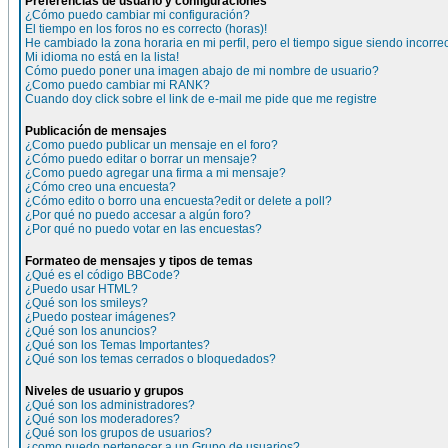
Preferencias de usuario y configuraciones
¿Cómo puedo cambiar mi configuración?
El tiempo en los foros no es correcto (horas)!
He cambiado la zona horaria en mi perfil, pero el tiempo sigue siendo incorre
Mi idioma no está en la lista!
Cómo puedo poner una imagen abajo de mi nombre de usuario?
¿Como puedo cambiar mi RANK?
Cuando doy click sobre el link de e-mail me pide que me registre
Publicación de mensajes
¿Como puedo publicar un mensaje en el foro?
¿Cómo puedo editar o borrar un mensaje?
¿Como puedo agregar una firma a mi mensaje?
¿Cómo creo una encuesta?
¿Cómo edito o borro una encuesta?edit or delete a poll?
¿Por qué no puedo accesar a algún foro?
¿Por qué no puedo votar en las encuestas?
Formateo de mensajes y tipos de temas
¿Qué es el código BBCode?
¿Puedo usar HTML?
¿Qué son los smileys?
¿Puedo postear imágenes?
¿Qué son los anuncios?
¿Qué son los Temas Importantes?
¿Qué son los temas cerrados o bloquedados?
Niveles de usuario y grupos
¿Qué son los administradores?
¿Qué son los moderadores?
¿Qué son los grupos de usuarios?
¿como puedo pertenecer a un Grupo de usuarios?