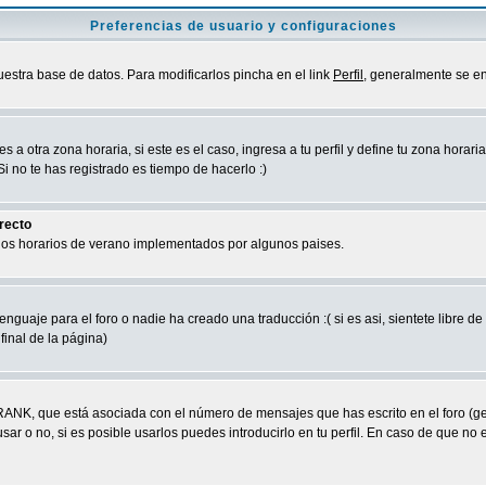
Preferencias de usuario y configuraciones
uestra base de datos. Para modificarlos pincha en el link
Perfil
, generalmente se en
a otra zona horaria, si este es el caso, ingresa a tu perfil y define tu zona horari
 no te has registrado es tiempo de hacerlo :)
rrecto
 los horarios de verano implementados por algunos paises.
nguaje para el foro o nadie ha creado una traducción :( si es asi, sientete libre d
final de la página)
RANK, que está asociada con el número de mensajes que has escrito en el foro (g
ar o no, si es posible usarlos puedes introducirlo en tu perfil. En caso de que no 