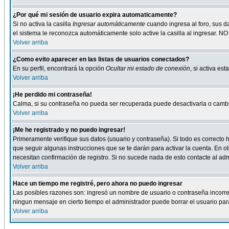
¿Por qué mi sesión de usuario expira automaticamente?
Si no activa la casilla
Ingresar automáticamente
cuando ingresa al foro, sus d
el sistema le reconozca automáticamente solo active la casilla al ingresar. NO
Volver arriba
¿Como evito aparecer en las listas de usuarios conectados?
En su perfil, encontrará la opción
Ocultar mi estado de conexión
, si activa e
Volver arriba
¡He perdido mi contraseña!
Calma, si su contraseña no pueda ser recuperada puede desactivarla o cambiar
Volver arriba
¡Me he registrado y no puedo ingresar!
Primeramente verifique sus datos (usuario y contraseña). Si todo es correcto h
que seguir algunas instrucciones que se te darán para activar la cuenta. En ot
necesitan confirmación de registro. Si no sucede nada de esto contacte al admi
Volver arriba
Hace un tiempo me registré, pero ahora no puedo ingresar
Las posibles razones son: ingresó un nombre de usuario o contraseña incorrect
ningun mensaje en cierto tiempo el administrador puede borrar el usuario para 
Volver arriba