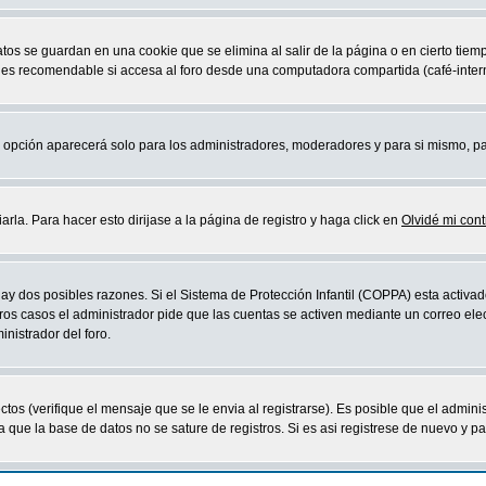
atos se guardan en una cookie que se elimina al salir de la página o en cierto ti
 es recomendable si accesa al foro desde una computadora compartida (café-internet,
sta opción aparecerá solo para los administradores, moderadores y para si mismo, p
la. Para hacer esto dirijase a la página de registro y haga click en
Olvidé mi con
ay dos posibles razones. Si el Sistema de Protección Infantil (COPPA) esta activad
ros casos el administrador pide que las cuentas se activen mediante un correo elec
nistrador del foro.
os (verifique el mensaje que se le envia al registrarse). Es posible que el admini
que la base de datos no se sature de registros. Si es asi registrese de nuevo y part