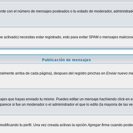
nte con el número de mensajes posteados o tu estado de moderador, administrado
tiene activado) necesitas estar registrado, esto para evitar SPAM o mensajes malici
Publicación de mensajes
neralmente arriba de cada página), despues del registro pinchas en
Enviar nuevo m
ensajes que hayas enviado tu mismo. Puedes editar un mensaje hachiendo click en
e
parece si fue un moderador o el administrador el que lo edito (la mayoria de las v
odificando tu perfil. Una vez creada activas la opción
Agregar firma
cuando postee