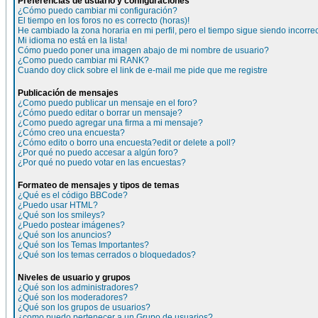
Preferencias de usuario y configuraciones
¿Cómo puedo cambiar mi configuración?
El tiempo en los foros no es correcto (horas)!
He cambiado la zona horaria en mi perfil, pero el tiempo sigue siendo incorre
Mi idioma no está en la lista!
Cómo puedo poner una imagen abajo de mi nombre de usuario?
¿Como puedo cambiar mi RANK?
Cuando doy click sobre el link de e-mail me pide que me registre
Publicación de mensajes
¿Como puedo publicar un mensaje en el foro?
¿Cómo puedo editar o borrar un mensaje?
¿Como puedo agregar una firma a mi mensaje?
¿Cómo creo una encuesta?
¿Cómo edito o borro una encuesta?edit or delete a poll?
¿Por qué no puedo accesar a algún foro?
¿Por qué no puedo votar en las encuestas?
Formateo de mensajes y tipos de temas
¿Qué es el código BBCode?
¿Puedo usar HTML?
¿Qué son los smileys?
¿Puedo postear imágenes?
¿Qué son los anuncios?
¿Qué son los Temas Importantes?
¿Qué son los temas cerrados o bloquedados?
Niveles de usuario y grupos
¿Qué son los administradores?
¿Qué son los moderadores?
¿Qué son los grupos de usuarios?
¿como puedo pertenecer a un Grupo de usuarios?