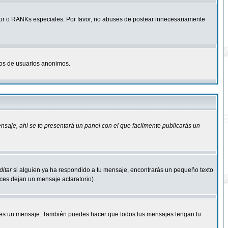
r o RANKs especiales. Por favor, no abuses de postear innecesariamente
osos de usuarios anonimos.
ensaje
, ahi se te presentará un panel con el que facilmente publicarás un
ditar
si alguien ya ha respondido a tu mensaje, encontrarás un pequeño texto
eces dejan un mensaje aclaratorio).
s un mensaje. También puedes hacer que todos tus mensajes tengan tu