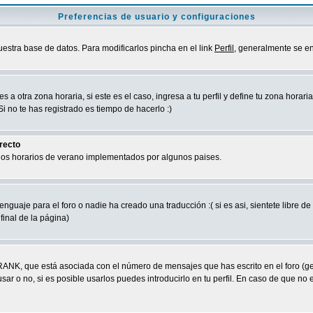
Preferencias de usuario y configuraciones
uestra base de datos. Para modificarlos pincha en el link
Perfil
, generalmente se en
a otra zona horaria, si este es el caso, ingresa a tu perfil y define tu zona horari
 no te has registrado es tiempo de hacerlo :)
rrecto
 los horarios de verano implementados por algunos paises.
nguaje para el foro o nadie ha creado una traducción :( si es asi, sientete libre d
final de la página)
RANK, que está asociada con el número de mensajes que has escrito en el foro (g
ar o no, si es posible usarlos puedes introducirlo en tu perfil. En caso de que no 