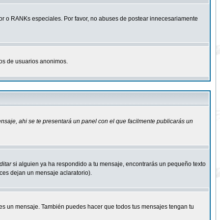
r o RANKs especiales. Por favor, no abuses de postear innecesariamente
osos de usuarios anonimos.
ensaje
, ahi se te presentará un panel con el que facilmente publicarás un
ditar
si alguien ya ha respondido a tu mensaje, encontrarás un pequeño texto
eces dejan un mensaje aclaratorio).
s un mensaje. También puedes hacer que todos tus mensajes tengan tu