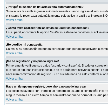
¿Por qué mi sesión de usuario expira automaticamente?
Si no activa la casilla
Ingresar automáticamente
cuando ingresa al foro, sus d
el sistema le reconozca automáticamente solo active la casilla al ingresar. NO
Volver arriba
¿Como evito aparecer en las listas de usuarios conectados?
En su perfil, encontrará la opción
Ocultar mi estado de conexión
, si activa e
Volver arriba
¡He perdido mi contraseña!
Calma, si su contraseña no pueda ser recuperada puede desactivarla o cambiar
Volver arriba
¡Me he registrado y no puedo ingresar!
Primeramente verifique sus datos (usuario y contraseña). Si todo es correcto h
que seguir algunas instrucciones que se te darán para activar la cuenta. En ot
necesitan confirmación de registro. Si no sucede nada de esto contacte al admi
Volver arriba
Hace un tiempo me registré, pero ahora no puedo ingresar
Las posibles razones son: ingresó un nombre de usuario o contraseña incorrect
ningun mensaje en cierto tiempo el administrador puede borrar el usuario para 
Volver arriba