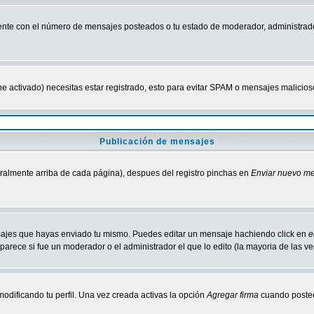
nte con el número de mensajes posteados o tu estado de moderador, administrado
tiene activado) necesitas estar registrado, esto para evitar SPAM o mensajes malici
Publicación de mensajes
neralmente arriba de cada página), despues del registro pinchas en
Enviar nuevo m
ensajes que hayas enviado tu mismo. Puedes editar un mensaje hachiendo click en
e
parece si fue un moderador o el administrador el que lo edito (la mayoria de las v
odificando tu perfil. Una vez creada activas la opción
Agregar firma
cuando postee