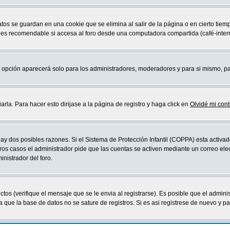
atos se guardan en una cookie que se elimina al salir de la página o en cierto ti
 es recomendable si accesa al foro desde una computadora compartida (café-internet,
sta opción aparecerá solo para los administradores, moderadores y para si mismo, p
la. Para hacer esto dirijase a la página de registro y haga click en
Olvidé mi con
ay dos posibles razones. Si el Sistema de Protección Infantil (COPPA) esta activad
ros casos el administrador pide que las cuentas se activen mediante un correo elec
nistrador del foro.
os (verifique el mensaje que se le envia al registrarse). Es posible que el admini
que la base de datos no se sature de registros. Si es asi registrese de nuevo y part