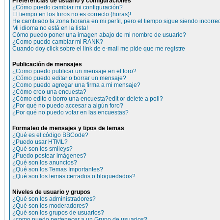
Preferencias de usuario y configuraciones
¿Cómo puedo cambiar mi configuración?
El tiempo en los foros no es correcto (horas)!
He cambiado la zona horaria en mi perfil, pero el tiempo sigue siendo incorre
Mi idioma no está en la lista!
Cómo puedo poner una imagen abajo de mi nombre de usuario?
¿Como puedo cambiar mi RANK?
Cuando doy click sobre el link de e-mail me pide que me registre
Publicación de mensajes
¿Como puedo publicar un mensaje en el foro?
¿Cómo puedo editar o borrar un mensaje?
¿Como puedo agregar una firma a mi mensaje?
¿Cómo creo una encuesta?
¿Cómo edito o borro una encuesta?edit or delete a poll?
¿Por qué no puedo accesar a algún foro?
¿Por qué no puedo votar en las encuestas?
Formateo de mensajes y tipos de temas
¿Qué es el código BBCode?
¿Puedo usar HTML?
¿Qué son los smileys?
¿Puedo postear imágenes?
¿Qué son los anuncios?
¿Qué son los Temas Importantes?
¿Qué son los temas cerrados o bloquedados?
Niveles de usuario y grupos
¿Qué son los administradores?
¿Qué son los moderadores?
¿Qué son los grupos de usuarios?
¿como puedo pertenecer a un Grupo de usuarios?