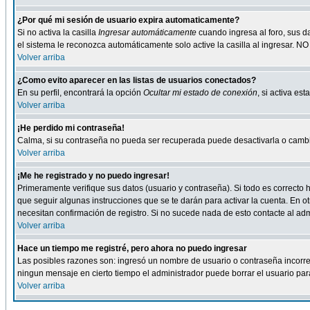
¿Por qué mi sesión de usuario expira automaticamente?
Si no activa la casilla
Ingresar automáticamente
cuando ingresa al foro, sus d
el sistema le reconozca automáticamente solo active la casilla al ingresar. NO
Volver arriba
¿Como evito aparecer en las listas de usuarios conectados?
En su perfil, encontrará la opción
Ocultar mi estado de conexión
, si activa e
Volver arriba
¡He perdido mi contraseña!
Calma, si su contraseña no pueda ser recuperada puede desactivarla o cambiar
Volver arriba
¡Me he registrado y no puedo ingresar!
Primeramente verifique sus datos (usuario y contraseña). Si todo es correcto h
que seguir algunas instrucciones que se te darán para activar la cuenta. En ot
necesitan confirmación de registro. Si no sucede nada de esto contacte al admi
Volver arriba
Hace un tiempo me registré, pero ahora no puedo ingresar
Las posibles razones son: ingresó un nombre de usuario o contraseña incorrect
ningun mensaje en cierto tiempo el administrador puede borrar el usuario para 
Volver arriba