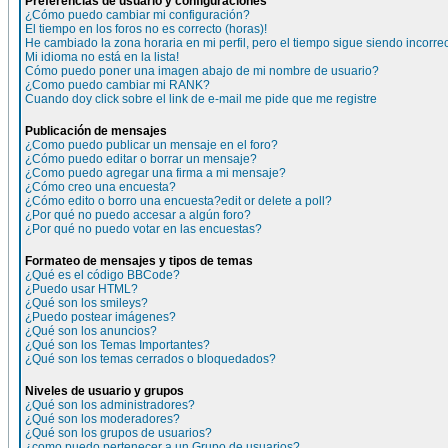
Preferencias de usuario y configuraciones
¿Cómo puedo cambiar mi configuración?
El tiempo en los foros no es correcto (horas)!
He cambiado la zona horaria en mi perfil, pero el tiempo sigue siendo incorre
Mi idioma no está en la lista!
Cómo puedo poner una imagen abajo de mi nombre de usuario?
¿Como puedo cambiar mi RANK?
Cuando doy click sobre el link de e-mail me pide que me registre
Publicación de mensajes
¿Como puedo publicar un mensaje en el foro?
¿Cómo puedo editar o borrar un mensaje?
¿Como puedo agregar una firma a mi mensaje?
¿Cómo creo una encuesta?
¿Cómo edito o borro una encuesta?edit or delete a poll?
¿Por qué no puedo accesar a algún foro?
¿Por qué no puedo votar en las encuestas?
Formateo de mensajes y tipos de temas
¿Qué es el código BBCode?
¿Puedo usar HTML?
¿Qué son los smileys?
¿Puedo postear imágenes?
¿Qué son los anuncios?
¿Qué son los Temas Importantes?
¿Qué son los temas cerrados o bloquedados?
Niveles de usuario y grupos
¿Qué son los administradores?
¿Qué son los moderadores?
¿Qué son los grupos de usuarios?
¿como puedo pertenecer a un Grupo de usuarios?