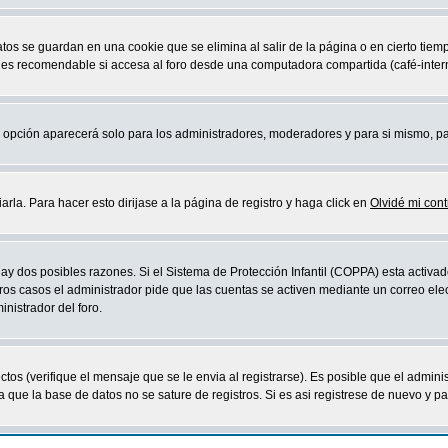
atos se guardan en una cookie que se elimina al salir de la página o en cierto ti
 es recomendable si accesa al foro desde una computadora compartida (café-internet,
sta opción aparecerá solo para los administradores, moderadores y para si mismo, p
la. Para hacer esto dirijase a la página de registro y haga click en
Olvidé mi con
ay dos posibles razones. Si el Sistema de Protección Infantil (COPPA) esta activad
ros casos el administrador pide que las cuentas se activen mediante un correo elec
nistrador del foro.
os (verifique el mensaje que se le envia al registrarse). Es posible que el admini
que la base de datos no se sature de registros. Si es asi registrese de nuevo y part