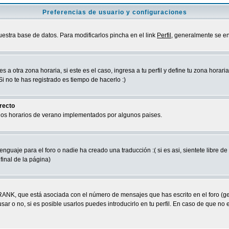
Preferencias de usuario y configuraciones
uestra base de datos. Para modificarlos pincha en el link
Perfil
, generalmente se en
a otra zona horaria, si este es el caso, ingresa a tu perfil y define tu zona horari
 no te has registrado es tiempo de hacerlo :)
rrecto
 los horarios de verano implementados por algunos paises.
nguaje para el foro o nadie ha creado una traducción :( si es asi, sientete libre d
final de la página)
RANK, que está asociada con el número de mensajes que has escrito en el foro (g
ar o no, si es posible usarlos puedes introducirlo en tu perfil. En caso de que no 