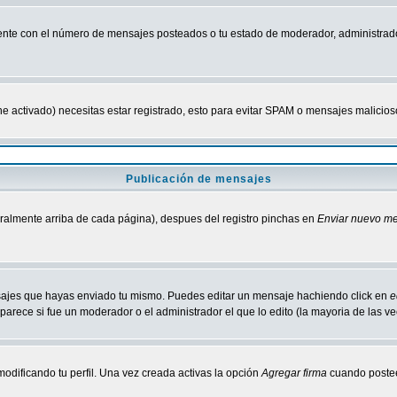
nte con el número de mensajes posteados o tu estado de moderador, administrado
tiene activado) necesitas estar registrado, esto para evitar SPAM o mensajes malici
Publicación de mensajes
neralmente arriba de cada página), despues del registro pinchas en
Enviar nuevo m
ensajes que hayas enviado tu mismo. Puedes editar un mensaje hachiendo click en
e
parece si fue un moderador o el administrador el que lo edito (la mayoria de las v
odificando tu perfil. Una vez creada activas la opción
Agregar firma
cuando postee