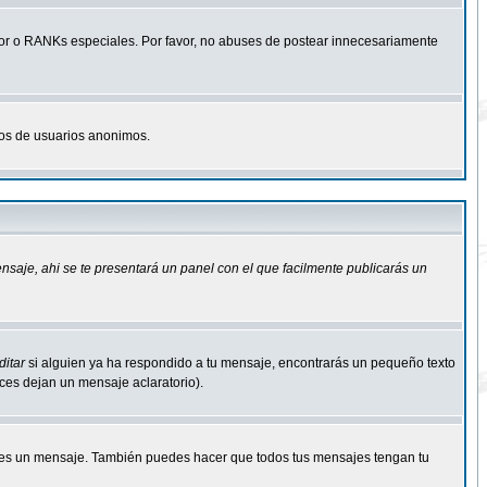
r o RANKs especiales. Por favor, no abuses de postear innecesariamente
osos de usuarios anonimos.
ensaje
, ahi se te presentará un panel con el que facilmente publicarás un
ditar
si alguien ya ha respondido a tu mensaje, encontrarás un pequeño texto
eces dejan un mensaje aclaratorio).
s un mensaje. También puedes hacer que todos tus mensajes tengan tu