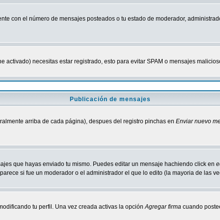
nte con el número de mensajes posteados o tu estado de moderador, administrado
tiene activado) necesitas estar registrado, esto para evitar SPAM o mensajes malici
Publicación de mensajes
neralmente arriba de cada página), despues del registro pinchas en
Enviar nuevo m
ensajes que hayas enviado tu mismo. Puedes editar un mensaje hachiendo click en
e
parece si fue un moderador o el administrador el que lo edito (la mayoria de las v
odificando tu perfil. Una vez creada activas la opción
Agregar firma
cuando postee