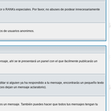
r o RANKs especiales. Por favor, no abuses de postear innecesariamente
osos de usuarios anonimos.
ensaje
, ahi se te presentará un panel con el que facilmente publicarás un
ditar
si alguien ya ha respondido a tu mensaje, encontrarás un pequeño texto
eces dejan un mensaje aclaratorio).
s un mensaje. También puedes hacer que todos tus mensajes tengan tu