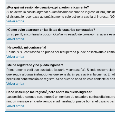
¿Por qué mi sesión de usuario expira automaticamente?
Si no activa la casilla
Ingresar automáticamente
cuando ingresa al foro, sus d
el sistema le reconozca automáticamente solo active la casilla al ingresar. NO
Volver arriba
¿Como evito aparecer en las listas de usuarios conectados?
En su perfil, encontrará la opción
Ocultar mi estado de conexión
, si activa e
Volver arriba
¡He perdido mi contraseña!
Calma, si su contraseña no pueda ser recuperada puede desactivarla o cambiar
Volver arriba
¡Me he registrado y no puedo ingresar!
Primeramente verifique sus datos (usuario y contraseña). Si todo es correcto h
que seguir algunas instrucciones que se te darán para activar la cuenta. En ot
necesitan confirmación de registro. Si no sucede nada de esto contacte al admi
Volver arriba
Hace un tiempo me registré, pero ahora no puedo ingresar
Las posibles razones son: ingresó un nombre de usuario o contraseña incorrect
ningun mensaje en cierto tiempo el administrador puede borrar el usuario para 
Volver arriba