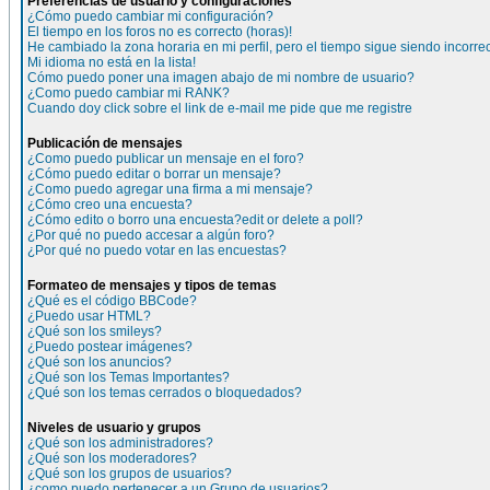
Preferencias de usuario y configuraciones
¿Cómo puedo cambiar mi configuración?
El tiempo en los foros no es correcto (horas)!
He cambiado la zona horaria en mi perfil, pero el tiempo sigue siendo incorre
Mi idioma no está en la lista!
Cómo puedo poner una imagen abajo de mi nombre de usuario?
¿Como puedo cambiar mi RANK?
Cuando doy click sobre el link de e-mail me pide que me registre
Publicación de mensajes
¿Como puedo publicar un mensaje en el foro?
¿Cómo puedo editar o borrar un mensaje?
¿Como puedo agregar una firma a mi mensaje?
¿Cómo creo una encuesta?
¿Cómo edito o borro una encuesta?edit or delete a poll?
¿Por qué no puedo accesar a algún foro?
¿Por qué no puedo votar en las encuestas?
Formateo de mensajes y tipos de temas
¿Qué es el código BBCode?
¿Puedo usar HTML?
¿Qué son los smileys?
¿Puedo postear imágenes?
¿Qué son los anuncios?
¿Qué son los Temas Importantes?
¿Qué son los temas cerrados o bloquedados?
Niveles de usuario y grupos
¿Qué son los administradores?
¿Qué son los moderadores?
¿Qué son los grupos de usuarios?
¿como puedo pertenecer a un Grupo de usuarios?