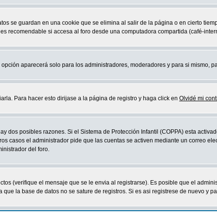
atos se guardan en una cookie que se elimina al salir de la página o en cierto ti
 es recomendable si accesa al foro desde una computadora compartida (café-internet,
sta opción aparecerá solo para los administradores, moderadores y para si mismo, p
la. Para hacer esto dirijase a la página de registro y haga click en
Olvidé mi con
ay dos posibles razones. Si el Sistema de Protección Infantil (COPPA) esta activad
ros casos el administrador pide que las cuentas se activen mediante un correo elec
nistrador del foro.
os (verifique el mensaje que se le envia al registrarse). Es posible que el admini
que la base de datos no se sature de registros. Si es asi registrese de nuevo y part