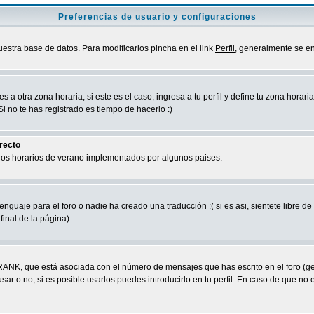
Preferencias de usuario y configuraciones
uestra base de datos. Para modificarlos pincha en el link
Perfil
, generalmente se en
a otra zona horaria, si este es el caso, ingresa a tu perfil y define tu zona horari
 no te has registrado es tiempo de hacerlo :)
rrecto
 los horarios de verano implementados por algunos paises.
nguaje para el foro o nadie ha creado una traducción :( si es asi, sientete libre d
final de la página)
RANK, que está asociada con el número de mensajes que has escrito en el foro (g
ar o no, si es posible usarlos puedes introducirlo en tu perfil. En caso de que no 