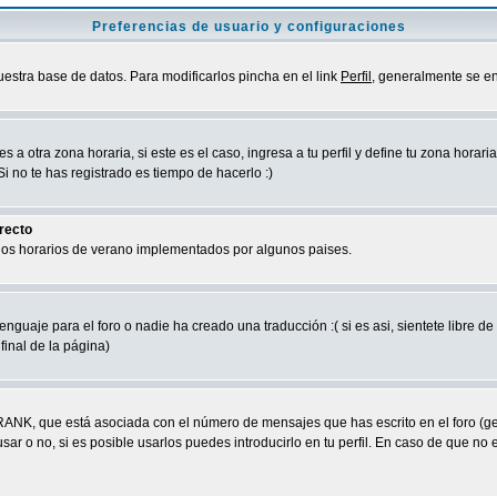
Preferencias de usuario y configuraciones
uestra base de datos. Para modificarlos pincha en el link
Perfil
, generalmente se en
a otra zona horaria, si este es el caso, ingresa a tu perfil y define tu zona horari
 no te has registrado es tiempo de hacerlo :)
rrecto
 los horarios de verano implementados por algunos paises.
nguaje para el foro o nadie ha creado una traducción :( si es asi, sientete libre d
final de la página)
RANK, que está asociada con el número de mensajes que has escrito en el foro (g
ar o no, si es posible usarlos puedes introducirlo en tu perfil. En caso de que no 