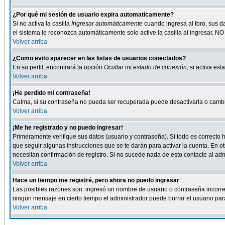
¿Por qué mi sesión de usuario expira automaticamente?
Si no activa la casilla
Ingresar automáticamente
cuando ingresa al foro, sus d
el sistema le reconozca automáticamente solo active la casilla al ingresar. NO
Volver arriba
¿Como evito aparecer en las listas de usuarios conectados?
En su perfil, encontrará la opción
Ocultar mi estado de conexión
, si activa e
Volver arriba
¡He perdido mi contraseña!
Calma, si su contraseña no pueda ser recuperada puede desactivarla o cambiar
Volver arriba
¡Me he registrado y no puedo ingresar!
Primeramente verifique sus datos (usuario y contraseña). Si todo es correcto h
que seguir algunas instrucciones que se te darán para activar la cuenta. En ot
necesitan confirmación de registro. Si no sucede nada de esto contacte al admi
Volver arriba
Hace un tiempo me registré, pero ahora no puedo ingresar
Las posibles razones son: ingresó un nombre de usuario o contraseña incorrect
ningun mensaje en cierto tiempo el administrador puede borrar el usuario para 
Volver arriba