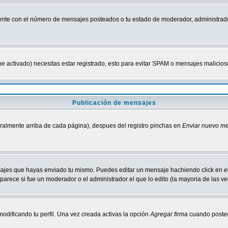
nte con el número de mensajes posteados o tu estado de moderador, administrado
tiene activado) necesitas estar registrado, esto para evitar SPAM o mensajes malici
Publicación de mensajes
neralmente arriba de cada página), despues del registro pinchas en
Enviar nuevo m
ensajes que hayas enviado tu mismo. Puedes editar un mensaje hachiendo click en
e
parece si fue un moderador o el administrador el que lo edito (la mayoria de las v
odificando tu perfil. Una vez creada activas la opción
Agregar firma
cuando postee