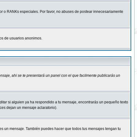
r o RANKs especiales. Por favor, no abuses de postear innecesariamente
osos de usuarios anonimos.
ensaje
, ahi se te presentará un panel con el que facilmente publicarás un
ditar
si alguien ya ha respondido a tu mensaje, encontrarás un pequeño texto
eces dejan un mensaje aclaratorio).
s un mensaje. También puedes hacer que todos tus mensajes tengan tu