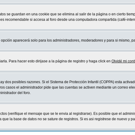
atos se guardan en una cookie que se elimina al salir de la página o en cierto ti
 es recomendable si accesa al foro desde una computadora compartida (café-internet,
sta opción aparecerá solo para los administradores, moderadores y para si mismo, p
la. Para hacer esto dirijase a la página de registro y haga click en
Olvidé mi con
ay dos posibles razones. Si el Sistema de Protección Infantil (COPPA) esta activad
ros casos el administrador pide que las cuentas se activen mediante un correo elec
nistrador del foro.
os (verifique el mensaje que se le envia al registrarse). Es posible que el admini
que la base de datos no se sature de registros. Si es asi registrese de nuevo y part