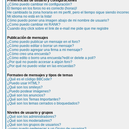
Preferencias de usuario y configuraciones
¿Cómo puedo cambiar mi configuración?
El tiempo en los foros no es correcto (horas)!
He cambiado la zona horaria en mi perfil, pero el tiempo sigue siendo incorre
Mi idioma no está en la lista!
Cómo puedo poner una imagen abajo de mi nombre de usuario?
¿Como puedo cambiar mi RANK?
Cuando doy click sobre el link de e-mail me pide que me registre
Publicación de mensajes
¿Como puedo publicar un mensaje en el foro?
¿Cómo puedo editar o borrar un mensaje?
¿Como puedo agregar una firma a mi mensaje?
¿Cómo creo una encuesta?
¿Cómo edito o borro una encuesta?edit or delete a poll?
¿Por qué no puedo accesar a algún foro?
¿Por qué no puedo votar en las encuestas?
Formateo de mensajes y tipos de temas
¿Qué es el código BBCode?
¿Puedo usar HTML?
¿Qué son los smileys?
¿Puedo postear imágenes?
¿Qué son los anuncios?
¿Qué son los Temas Importantes?
¿Qué son los temas cerrados o bloquedados?
Niveles de usuario y grupos
¿Qué son los administradores?
¿Qué son los moderadores?
¿Qué son los grupos de usuarios?
¿como puedo pertenecer a un Grupo de usuarios?