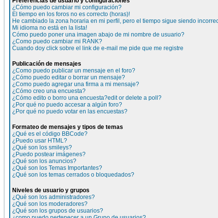
Preferencias de usuario y configuraciones
¿Cómo puedo cambiar mi configuración?
El tiempo en los foros no es correcto (horas)!
He cambiado la zona horaria en mi perfil, pero el tiempo sigue siendo incorre
Mi idioma no está en la lista!
Cómo puedo poner una imagen abajo de mi nombre de usuario?
¿Como puedo cambiar mi RANK?
Cuando doy click sobre el link de e-mail me pide que me registre
Publicación de mensajes
¿Como puedo publicar un mensaje en el foro?
¿Cómo puedo editar o borrar un mensaje?
¿Como puedo agregar una firma a mi mensaje?
¿Cómo creo una encuesta?
¿Cómo edito o borro una encuesta?edit or delete a poll?
¿Por qué no puedo accesar a algún foro?
¿Por qué no puedo votar en las encuestas?
Formateo de mensajes y tipos de temas
¿Qué es el código BBCode?
¿Puedo usar HTML?
¿Qué son los smileys?
¿Puedo postear imágenes?
¿Qué son los anuncios?
¿Qué son los Temas Importantes?
¿Qué son los temas cerrados o bloquedados?
Niveles de usuario y grupos
¿Qué son los administradores?
¿Qué son los moderadores?
¿Qué son los grupos de usuarios?
¿como puedo pertenecer a un Grupo de usuarios?