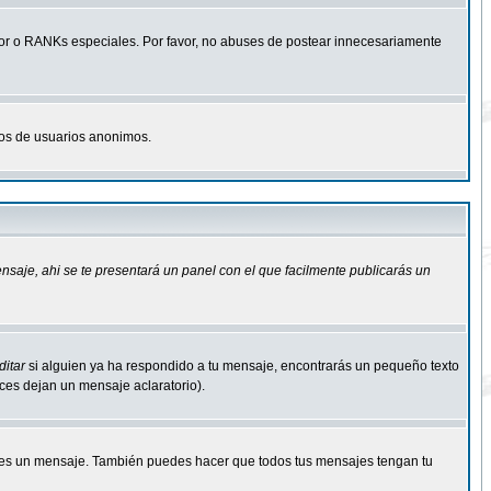
r o RANKs especiales. Por favor, no abuses de postear innecesariamente
osos de usuarios anonimos.
ensaje
, ahi se te presentará un panel con el que facilmente publicarás un
ditar
si alguien ya ha respondido a tu mensaje, encontrarás un pequeño texto
eces dejan un mensaje aclaratorio).
s un mensaje. También puedes hacer que todos tus mensajes tengan tu