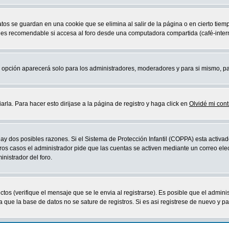
atos se guardan en una cookie que se elimina al salir de la página o en cierto ti
 es recomendable si accesa al foro desde una computadora compartida (café-internet,
sta opción aparecerá solo para los administradores, moderadores y para si mismo, p
la. Para hacer esto dirijase a la página de registro y haga click en
Olvidé mi con
ay dos posibles razones. Si el Sistema de Protección Infantil (COPPA) esta activad
ros casos el administrador pide que las cuentas se activen mediante un correo elec
nistrador del foro.
os (verifique el mensaje que se le envia al registrarse). Es posible que el admini
que la base de datos no se sature de registros. Si es asi registrese de nuevo y part