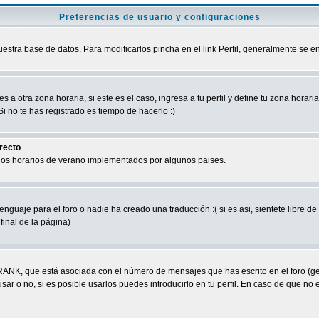
Preferencias de usuario y configuraciones
uestra base de datos. Para modificarlos pincha en el link
Perfil
, generalmente se en
a otra zona horaria, si este es el caso, ingresa a tu perfil y define tu zona horari
 no te has registrado es tiempo de hacerlo :)
rrecto
 los horarios de verano implementados por algunos paises.
nguaje para el foro o nadie ha creado una traducción :( si es asi, sientete libre d
final de la página)
RANK, que está asociada con el número de mensajes que has escrito en el foro (g
ar o no, si es posible usarlos puedes introducirlo en tu perfil. En caso de que no 