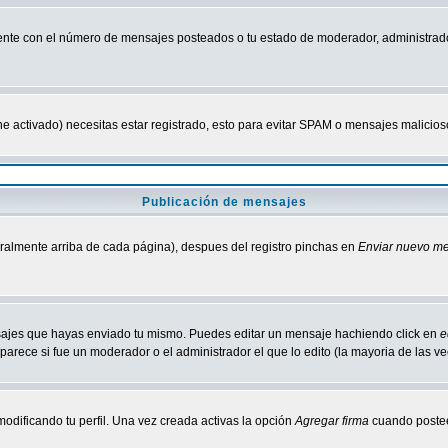
nte con el número de mensajes posteados o tu estado de moderador, administrado
tiene activado) necesitas estar registrado, esto para evitar SPAM o mensajes malici
Publicación de mensajes
neralmente arriba de cada página), despues del registro pinchas en
Enviar nuevo m
ensajes que hayas enviado tu mismo. Puedes editar un mensaje hachiendo click en
e
parece si fue un moderador o el administrador el que lo edito (la mayoria de las v
odificando tu perfil. Una vez creada activas la opción
Agregar firma
cuando postee