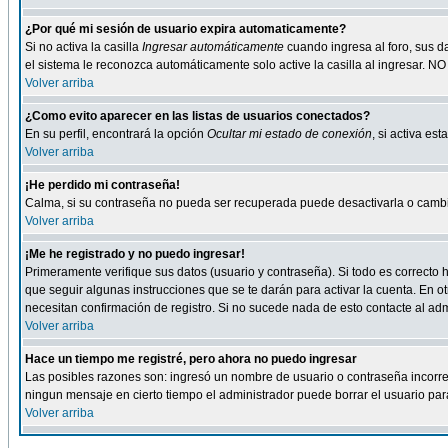
¿Por qué mi sesión de usuario expira automaticamente?
Si no activa la casilla
Ingresar automáticamente
cuando ingresa al foro, sus d
el sistema le reconozca automáticamente solo active la casilla al ingresar. NO
Volver arriba
¿Como evito aparecer en las listas de usuarios conectados?
En su perfil, encontrará la opción
Ocultar mi estado de conexión
, si activa e
Volver arriba
¡He perdido mi contraseña!
Calma, si su contraseña no pueda ser recuperada puede desactivarla o cambiar
Volver arriba
¡Me he registrado y no puedo ingresar!
Primeramente verifique sus datos (usuario y contraseña). Si todo es correcto h
que seguir algunas instrucciones que se te darán para activar la cuenta. En ot
necesitan confirmación de registro. Si no sucede nada de esto contacte al admi
Volver arriba
Hace un tiempo me registré, pero ahora no puedo ingresar
Las posibles razones son: ingresó un nombre de usuario o contraseña incorrect
ningun mensaje en cierto tiempo el administrador puede borrar el usuario para 
Volver arriba