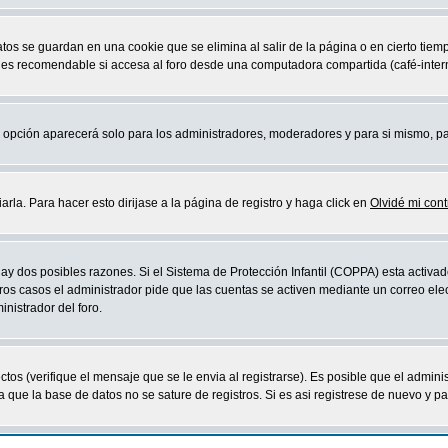
atos se guardan en una cookie que se elimina al salir de la página o en cierto ti
 es recomendable si accesa al foro desde una computadora compartida (café-internet,
sta opción aparecerá solo para los administradores, moderadores y para si mismo, p
la. Para hacer esto dirijase a la página de registro y haga click en
Olvidé mi con
ay dos posibles razones. Si el Sistema de Protección Infantil (COPPA) esta activad
ros casos el administrador pide que las cuentas se activen mediante un correo elec
nistrador del foro.
os (verifique el mensaje que se le envia al registrarse). Es posible que el admini
que la base de datos no se sature de registros. Si es asi registrese de nuevo y part