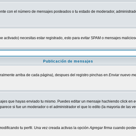
nte con el número de mensajes posteados o tu estado de moderador, administrado
tiene activado) necesitas estar registrado, esto para evitar SPAM o mensajes malici
Publicación de mensajes
neralmente arriba de cada página), despues del registro pinchas en
Enviar nuevo m
ensajes que hayas enviado tu mismo. Puedes editar un mensaje hachiendo click en
e
parece si fue un moderador o el administrador el que lo edito (la mayoria de las v
odificando tu perfil. Una vez creada activas la opción
Agregar firma
cuando postee