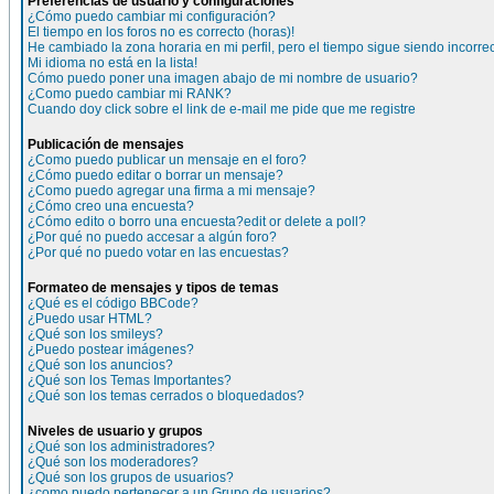
Preferencias de usuario y configuraciones
¿Cómo puedo cambiar mi configuración?
El tiempo en los foros no es correcto (horas)!
He cambiado la zona horaria en mi perfil, pero el tiempo sigue siendo incorre
Mi idioma no está en la lista!
Cómo puedo poner una imagen abajo de mi nombre de usuario?
¿Como puedo cambiar mi RANK?
Cuando doy click sobre el link de e-mail me pide que me registre
Publicación de mensajes
¿Como puedo publicar un mensaje en el foro?
¿Cómo puedo editar o borrar un mensaje?
¿Como puedo agregar una firma a mi mensaje?
¿Cómo creo una encuesta?
¿Cómo edito o borro una encuesta?edit or delete a poll?
¿Por qué no puedo accesar a algún foro?
¿Por qué no puedo votar en las encuestas?
Formateo de mensajes y tipos de temas
¿Qué es el código BBCode?
¿Puedo usar HTML?
¿Qué son los smileys?
¿Puedo postear imágenes?
¿Qué son los anuncios?
¿Qué son los Temas Importantes?
¿Qué son los temas cerrados o bloquedados?
Niveles de usuario y grupos
¿Qué son los administradores?
¿Qué son los moderadores?
¿Qué son los grupos de usuarios?
¿como puedo pertenecer a un Grupo de usuarios?