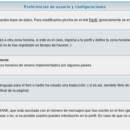
Preferencias de usuario y configuraciones
uestra base de datos. Para modificarlos pincha en el link
Perfil
, generalmente se en
a otra zona horaria, si este es el caso, ingresa a tu perfil y define tu zona horari
 no te has registrado es tiempo de hacerlo :)
rrecto
 los horarios de verano implementados por algunos paises.
nguaje para el foro o nadie ha creado una traducción :( si es asi, sientete libre d
final de la página)
RANK, que está asociada con el número de mensajes que has escrito en el foro (g
ar o no, si es posible usarlos puedes introducirlo en tu perfil. En caso de que no 