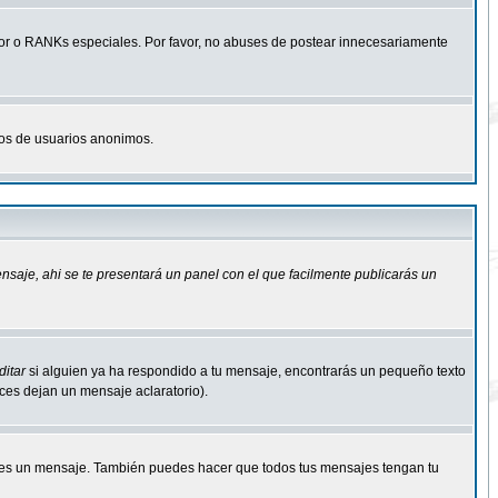
r o RANKs especiales. Por favor, no abuses de postear innecesariamente
osos de usuarios anonimos.
ensaje
, ahi se te presentará un panel con el que facilmente publicarás un
ditar
si alguien ya ha respondido a tu mensaje, encontrarás un pequeño texto
eces dejan un mensaje aclaratorio).
s un mensaje. También puedes hacer que todos tus mensajes tengan tu