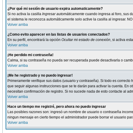
¿Por qué mi sesión de usuario expira automaticamente?
Si no activa la casilla
Ingresar automáticamente
cuando ingresa al foro, sus d
el sistema le reconozca automáticamente solo active la casilla al ingresar. NO
Volver arriba
¿Como evito aparecer en las listas de usuarios conectados?
En su perfil, encontrará la opción
Ocultar mi estado de conexión
, si activa e
Volver arriba
¡He perdido mi contraseña!
Calma, si su contraseña no pueda ser recuperada puede desactivarla o cambiar
Volver arriba
¡Me he registrado y no puedo ingresar!
Primeramente verifique sus datos (usuario y contraseña). Si todo es correcto h
que seguir algunas instrucciones que se te darán para activar la cuenta. En ot
necesitan confirmación de registro. Si no sucede nada de esto contacte al admi
Volver arriba
Hace un tiempo me registré, pero ahora no puedo ingresar
Las posibles razones son: ingresó un nombre de usuario o contraseña incorrect
ningun mensaje en cierto tiempo el administrador puede borrar el usuario para 
Volver arriba