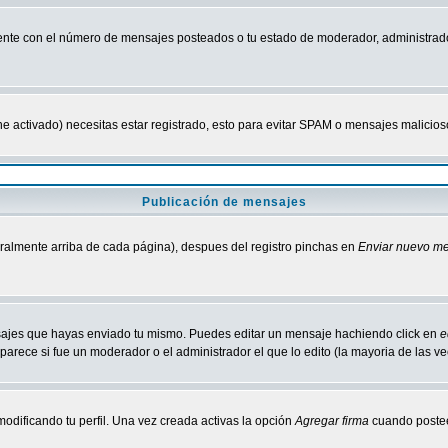
nte con el número de mensajes posteados o tu estado de moderador, administrado
tiene activado) necesitas estar registrado, esto para evitar SPAM o mensajes malici
Publicación de mensajes
neralmente arriba de cada página), despues del registro pinchas en
Enviar nuevo m
ensajes que hayas enviado tu mismo. Puedes editar un mensaje hachiendo click en
e
parece si fue un moderador o el administrador el que lo edito (la mayoria de las v
odificando tu perfil. Una vez creada activas la opción
Agregar firma
cuando postee