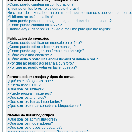
Preferencias de usuario y configuraciones
¿Cómo puedo cambiar mi configuración?
El tiempo en los foros no es correcto (horas)!
He cambiado la zona horaria en mi perfil, pero el tiempo sigue siendo incorre
Mi idioma no está en la lista!
Cómo puedo poner una imagen abajo de mi nombre de usuario?
¿Como puedo cambiar mi RANK?
Cuando doy click sobre el link de e-mail me pide que me registre
Publicación de mensajes
¿Como puedo publicar un mensaje en el foro?
¿Cómo puedo editar o borrar un mensaje?
¿Como puedo agregar una firma a mi mensaje?
¿Cómo creo una encuesta?
¿Cómo edito o borro una encuesta?edit or delete a poll?
¿Por qué no puedo accesar a algún foro?
¿Por qué no puedo votar en las encuestas?
Formateo de mensajes y tipos de temas
¿Qué es el código BBCode?
¿Puedo usar HTML?
¿Qué son los smileys?
¿Puedo postear imágenes?
¿Qué son los anuncios?
¿Qué son los Temas Importantes?
¿Qué son los temas cerrados o bloquedados?
Niveles de usuario y grupos
¿Qué son los administradores?
¿Qué son los moderadores?
¿Qué son los grupos de usuarios?
¿como puedo pertenecer a un Grupo de usuarios?