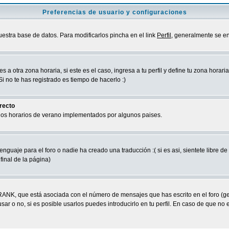
Preferencias de usuario y configuraciones
uestra base de datos. Para modificarlos pincha en el link
Perfil
, generalmente se en
a otra zona horaria, si este es el caso, ingresa a tu perfil y define tu zona horari
 no te has registrado es tiempo de hacerlo :)
rrecto
 los horarios de verano implementados por algunos paises.
nguaje para el foro o nadie ha creado una traducción :( si es asi, sientete libre d
final de la página)
RANK, que está asociada con el número de mensajes que has escrito en el foro (g
ar o no, si es posible usarlos puedes introducirlo en tu perfil. En caso de que no 