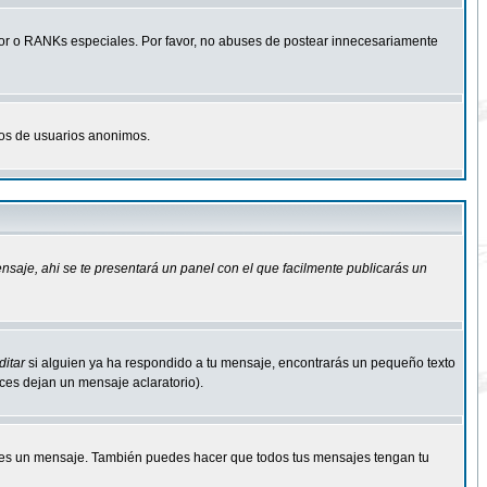
r o RANKs especiales. Por favor, no abuses de postear innecesariamente
osos de usuarios anonimos.
ensaje
, ahi se te presentará un panel con el que facilmente publicarás un
ditar
si alguien ya ha respondido a tu mensaje, encontrarás un pequeño texto
eces dejan un mensaje aclaratorio).
s un mensaje. También puedes hacer que todos tus mensajes tengan tu