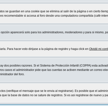
atos se guardan en una cookie que se elimina al salir de la página o en cierto ti
 es recomendable si accesa al foro desde una computadora compartida (café-internet,
sta opción aparecerá solo para los administradores, moderadores y para si mismo, p
la. Para hacer esto dirijase a la página de registro y haga click en
Olvidé mi con
ay dos posibles razones. Si el Sistema de Protección Infantil (COPPA) esta activad
ros casos el administrador pide que las cuentas se activen mediante un correo elec
nistrador del foro.
os (verifique el mensaje que se le envia al registrarse). Es posible que el admini
que la base de datos no se sature de registros. Si es asi registrese de nuevo y part