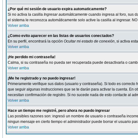
¿Por qué mi sesión de usuario expira automaticamente?
Si no activa la casilla
Ingresar automáticamente
cuando ingresa al foro, sus d
el sistema le reconozca automáticamente solo active la casilla al ingresar. NO
Volver arriba
¿Como evito aparecer en las listas de usuarios conectados?
En su perfil, encontrará la opción
Ocultar mi estado de conexión
, si activa e
Volver arriba
¡He perdido mi contraseña!
Calma, si su contraseña no pueda ser recuperada puede desactivarla o cambiar
Volver arriba
¡Me he registrado y no puedo ingresar!
Primeramente verifique sus datos (usuario y contraseña). Si todo es correcto h
que seguir algunas instrucciones que se te darán para activar la cuenta. En ot
necesitan confirmación de registro. Si no sucede nada de esto contacte al admi
Volver arriba
Hace un tiempo me registré, pero ahora no puedo ingresar
Las posibles razones son: ingresó un nombre de usuario o contraseña incorrect
ningun mensaje en cierto tiempo el administrador puede borrar el usuario para 
Volver arriba