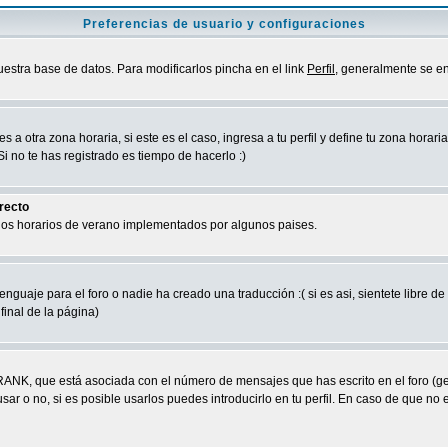
Preferencias de usuario y configuraciones
uestra base de datos. Para modificarlos pincha en el link
Perfil
, generalmente se en
a otra zona horaria, si este es el caso, ingresa a tu perfil y define tu zona horari
 no te has registrado es tiempo de hacerlo :)
rrecto
 los horarios de verano implementados por algunos paises.
nguaje para el foro o nadie ha creado una traducción :( si es asi, sientete libre d
final de la página)
RANK, que está asociada con el número de mensajes que has escrito en el foro (g
ar o no, si es posible usarlos puedes introducirlo en tu perfil. En caso de que no 