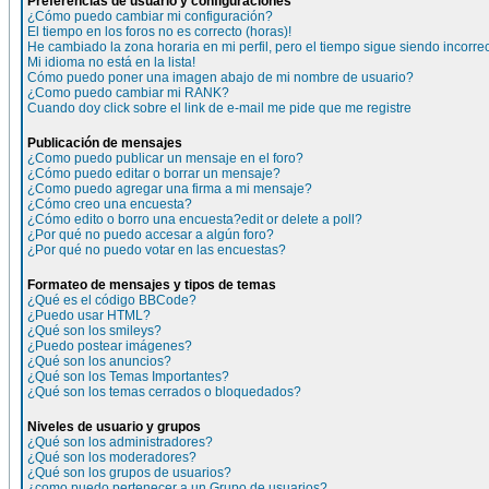
Preferencias de usuario y configuraciones
¿Cómo puedo cambiar mi configuración?
El tiempo en los foros no es correcto (horas)!
He cambiado la zona horaria en mi perfil, pero el tiempo sigue siendo incorre
Mi idioma no está en la lista!
Cómo puedo poner una imagen abajo de mi nombre de usuario?
¿Como puedo cambiar mi RANK?
Cuando doy click sobre el link de e-mail me pide que me registre
Publicación de mensajes
¿Como puedo publicar un mensaje en el foro?
¿Cómo puedo editar o borrar un mensaje?
¿Como puedo agregar una firma a mi mensaje?
¿Cómo creo una encuesta?
¿Cómo edito o borro una encuesta?edit or delete a poll?
¿Por qué no puedo accesar a algún foro?
¿Por qué no puedo votar en las encuestas?
Formateo de mensajes y tipos de temas
¿Qué es el código BBCode?
¿Puedo usar HTML?
¿Qué son los smileys?
¿Puedo postear imágenes?
¿Qué son los anuncios?
¿Qué son los Temas Importantes?
¿Qué son los temas cerrados o bloquedados?
Niveles de usuario y grupos
¿Qué son los administradores?
¿Qué son los moderadores?
¿Qué son los grupos de usuarios?
¿como puedo pertenecer a un Grupo de usuarios?