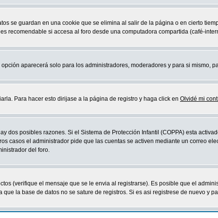
atos se guardan en una cookie que se elimina al salir de la página o en cierto ti
 es recomendable si accesa al foro desde una computadora compartida (café-internet,
sta opción aparecerá solo para los administradores, moderadores y para si mismo, p
la. Para hacer esto dirijase a la página de registro y haga click en
Olvidé mi con
ay dos posibles razones. Si el Sistema de Protección Infantil (COPPA) esta activad
ros casos el administrador pide que las cuentas se activen mediante un correo elec
nistrador del foro.
os (verifique el mensaje que se le envia al registrarse). Es posible que el admini
que la base de datos no se sature de registros. Si es asi registrese de nuevo y part