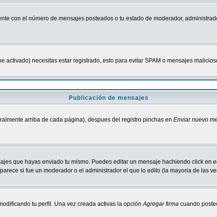
nte con el número de mensajes posteados o tu estado de moderador, administrado
tiene activado) necesitas estar registrado, esto para evitar SPAM o mensajes malici
Publicación de mensajes
neralmente arriba de cada página), despues del registro pinchas en
Enviar nuevo m
ensajes que hayas enviado tu mismo. Puedes editar un mensaje hachiendo click en
e
parece si fue un moderador o el administrador el que lo edito (la mayoria de las v
odificando tu perfil. Una vez creada activas la opción
Agregar firma
cuando postee