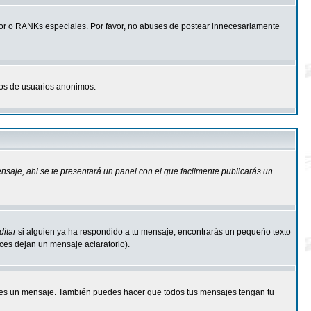
r o RANKs especiales. Por favor, no abuses de postear innecesariamente
osos de usuarios anonimos.
ensaje
, ahi se te presentará un panel con el que facilmente publicarás un
ditar
si alguien ya ha respondido a tu mensaje, encontrarás un pequeño texto
eces dejan un mensaje aclaratorio).
s un mensaje. También puedes hacer que todos tus mensajes tengan tu