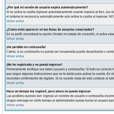
¿Por qué mi sesión de usuario expira automaticamente?
Si no activa la casilla
Ingresar automáticamente
cuando ingresa al foro, sus d
el sistema le reconozca automáticamente solo active la casilla al ingresar. NO
Volver arriba
¿Como evito aparecer en las listas de usuarios conectados?
En su perfil, encontrará la opción
Ocultar mi estado de conexión
, si activa e
Volver arriba
¡He perdido mi contraseña!
Calma, si su contraseña no pueda ser recuperada puede desactivarla o cambiar
Volver arriba
¡Me he registrado y no puedo ingresar!
Primeramente verifique sus datos (usuario y contraseña). Si todo es correcto h
que seguir algunas instrucciones que se te darán para activar la cuenta. En ot
necesitan confirmación de registro. Si no sucede nada de esto contacte al admi
Volver arriba
Hace un tiempo me registré, pero ahora no puedo ingresar
Las posibles razones son: ingresó un nombre de usuario o contraseña incorrect
ningun mensaje en cierto tiempo el administrador puede borrar el usuario para 
Volver arriba