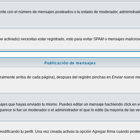
nte con el número de mensajes posteados o tu estado de moderador, administrado
tiene activado) necesitas estar registrado, esto para evitar SPAM o mensajes malici
Publicación de mensajes
neralmente arriba de cada página), despues del registro pinchas en
Enviar nuevo m
ensajes que hayas enviado tu mismo. Puedes editar un mensaje hachiendo click en
e
parece si fue un moderador o el administrador el que lo edito (la mayoria de las v
odificando tu perfil. Una vez creada activas la opción
Agregar firma
cuando postee