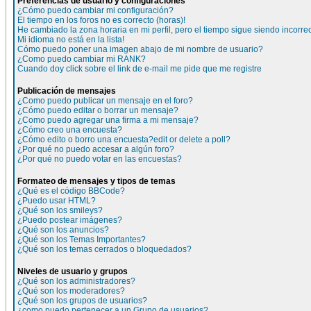
Preferencias de usuario y configuraciones
¿Cómo puedo cambiar mi configuración?
El tiempo en los foros no es correcto (horas)!
He cambiado la zona horaria en mi perfil, pero el tiempo sigue siendo incorre
Mi idioma no está en la lista!
Cómo puedo poner una imagen abajo de mi nombre de usuario?
¿Como puedo cambiar mi RANK?
Cuando doy click sobre el link de e-mail me pide que me registre
Publicación de mensajes
¿Como puedo publicar un mensaje en el foro?
¿Cómo puedo editar o borrar un mensaje?
¿Como puedo agregar una firma a mi mensaje?
¿Cómo creo una encuesta?
¿Cómo edito o borro una encuesta?edit or delete a poll?
¿Por qué no puedo accesar a algún foro?
¿Por qué no puedo votar en las encuestas?
Formateo de mensajes y tipos de temas
¿Qué es el código BBCode?
¿Puedo usar HTML?
¿Qué son los smileys?
¿Puedo postear imágenes?
¿Qué son los anuncios?
¿Qué son los Temas Importantes?
¿Qué son los temas cerrados o bloquedados?
Niveles de usuario y grupos
¿Qué son los administradores?
¿Qué son los moderadores?
¿Qué son los grupos de usuarios?
¿como puedo pertenecer a un Grupo de usuarios?