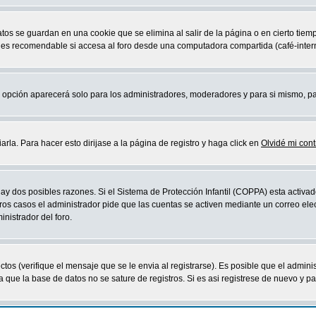
atos se guardan en una cookie que se elimina al salir de la página o en cierto ti
 es recomendable si accesa al foro desde una computadora compartida (café-internet,
sta opción aparecerá solo para los administradores, moderadores y para si mismo, p
la. Para hacer esto dirijase a la página de registro y haga click en
Olvidé mi con
ay dos posibles razones. Si el Sistema de Protección Infantil (COPPA) esta activad
ros casos el administrador pide que las cuentas se activen mediante un correo elec
nistrador del foro.
os (verifique el mensaje que se le envia al registrarse). Es posible que el admini
que la base de datos no se sature de registros. Si es asi registrese de nuevo y part