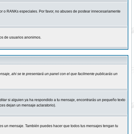
r o RANKs especiales. Por favor, no abuses de postear innecesariamente
osos de usuarios anonimos.
ensaje
, ahi se te presentará un panel con el que facilmente publicarás un
ditar
si alguien ya ha respondido a tu mensaje, encontrarás un pequeño texto
eces dejan un mensaje aclaratorio).
s un mensaje. También puedes hacer que todos tus mensajes tengan tu