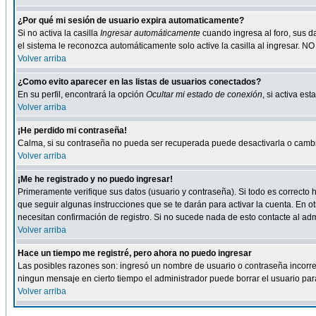
¿Por qué mi sesión de usuario expira automaticamente?
Si no activa la casilla
Ingresar automáticamente
cuando ingresa al foro, sus d
el sistema le reconozca automáticamente solo active la casilla al ingresar. NO
Volver arriba
¿Como evito aparecer en las listas de usuarios conectados?
En su perfil, encontrará la opción
Ocultar mi estado de conexión
, si activa e
Volver arriba
¡He perdido mi contraseña!
Calma, si su contraseña no pueda ser recuperada puede desactivarla o cambiar
Volver arriba
¡Me he registrado y no puedo ingresar!
Primeramente verifique sus datos (usuario y contraseña). Si todo es correcto h
que seguir algunas instrucciones que se te darán para activar la cuenta. En ot
necesitan confirmación de registro. Si no sucede nada de esto contacte al admi
Volver arriba
Hace un tiempo me registré, pero ahora no puedo ingresar
Las posibles razones son: ingresó un nombre de usuario o contraseña incorrect
ningun mensaje en cierto tiempo el administrador puede borrar el usuario para 
Volver arriba