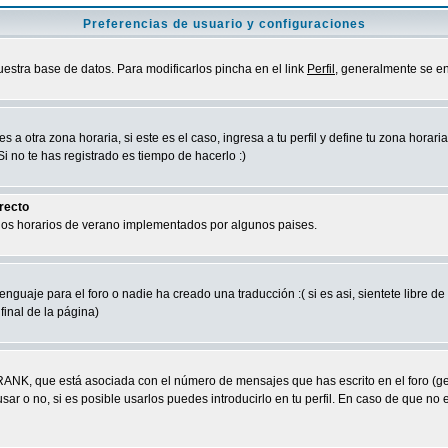
Preferencias de usuario y configuraciones
uestra base de datos. Para modificarlos pincha en el link
Perfil
, generalmente se en
a otra zona horaria, si este es el caso, ingresa a tu perfil y define tu zona horari
 no te has registrado es tiempo de hacerlo :)
rrecto
 los horarios de verano implementados por algunos paises.
nguaje para el foro o nadie ha creado una traducción :( si es asi, sientete libre d
final de la página)
RANK, que está asociada con el número de mensajes que has escrito en el foro (g
ar o no, si es posible usarlos puedes introducirlo en tu perfil. En caso de que no 