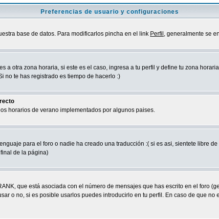
Preferencias de usuario y configuraciones
uestra base de datos. Para modificarlos pincha en el link
Perfil
, generalmente se en
a otra zona horaria, si este es el caso, ingresa a tu perfil y define tu zona horari
 no te has registrado es tiempo de hacerlo :)
rrecto
 los horarios de verano implementados por algunos paises.
nguaje para el foro o nadie ha creado una traducción :( si es asi, sientete libre d
final de la página)
RANK, que está asociada con el número de mensajes que has escrito en el foro (g
ar o no, si es posible usarlos puedes introducirlo en tu perfil. En caso de que no 