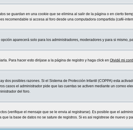
atos se guardan en una cookie que se elimina al salir de la página o en cierto ti
 es recomendable si accesa al foro desde una computadora compartida (café-internet,
sta opción aparecerá solo para los administradores, moderadores y para si mismo, p
la. Para hacer esto dirijase a la página de registro y haga click en
Olvidé mi con
ay dos posibles razones. Si el Sistema de Protección Infantil (COPPA) esta activad
ros casos el administrador pide que las cuentas se activen mediante un correo elec
nistrador del foro.
os (verifique el mensaje que se le envia al registrarse). Es posible que el admini
que la base de datos no se sature de registros. Si es asi registrese de nuevo y part