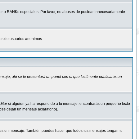
r o RANKs especiales. Por favor, no abuses de postear innecesariamente
osos de usuarios anonimos.
ensaje
, ahi se te presentará un panel con el que facilmente publicarás un
ditar
si alguien ya ha respondido a tu mensaje, encontrarás un pequeño texto
eces dejan un mensaje aclaratorio).
s un mensaje. También puedes hacer que todos tus mensajes tengan tu