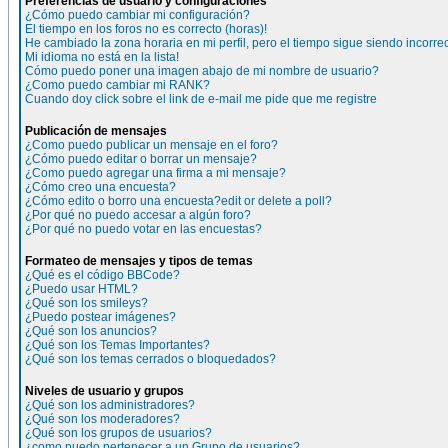
Preferencias de usuario y configuraciones
¿Cómo puedo cambiar mi configuración?
El tiempo en los foros no es correcto (horas)!
He cambiado la zona horaria en mi perfil, pero el tiempo sigue siendo incorre
Mi idioma no está en la lista!
Cómo puedo poner una imagen abajo de mi nombre de usuario?
¿Como puedo cambiar mi RANK?
Cuando doy click sobre el link de e-mail me pide que me registre
Publicación de mensajes
¿Como puedo publicar un mensaje en el foro?
¿Cómo puedo editar o borrar un mensaje?
¿Como puedo agregar una firma a mi mensaje?
¿Cómo creo una encuesta?
¿Cómo edito o borro una encuesta?edit or delete a poll?
¿Por qué no puedo accesar a algún foro?
¿Por qué no puedo votar en las encuestas?
Formateo de mensajes y tipos de temas
¿Qué es el código BBCode?
¿Puedo usar HTML?
¿Qué son los smileys?
¿Puedo postear imágenes?
¿Qué son los anuncios?
¿Qué son los Temas Importantes?
¿Qué son los temas cerrados o bloquedados?
Niveles de usuario y grupos
¿Qué son los administradores?
¿Qué son los moderadores?
¿Qué son los grupos de usuarios?
¿como puedo pertenecer a un Grupo de usuarios?