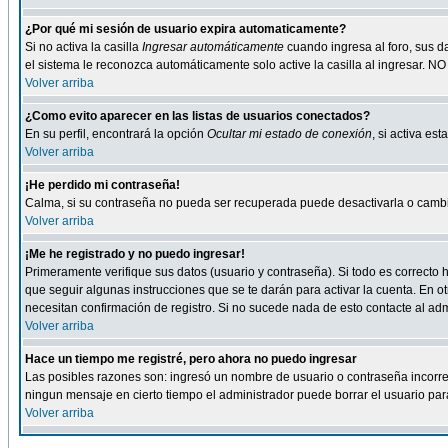
¿Por qué mi sesión de usuario expira automaticamente?
Si no activa la casilla
Ingresar automáticamente
cuando ingresa al foro, sus d
el sistema le reconozca automáticamente solo active la casilla al ingresar. NO
Volver arriba
¿Como evito aparecer en las listas de usuarios conectados?
En su perfil, encontrará la opción
Ocultar mi estado de conexión
, si activa e
Volver arriba
¡He perdido mi contraseña!
Calma, si su contraseña no pueda ser recuperada puede desactivarla o cambiar
Volver arriba
¡Me he registrado y no puedo ingresar!
Primeramente verifique sus datos (usuario y contraseña). Si todo es correcto h
que seguir algunas instrucciones que se te darán para activar la cuenta. En ot
necesitan confirmación de registro. Si no sucede nada de esto contacte al admi
Volver arriba
Hace un tiempo me registré, pero ahora no puedo ingresar
Las posibles razones son: ingresó un nombre de usuario o contraseña incorrect
ningun mensaje en cierto tiempo el administrador puede borrar el usuario para 
Volver arriba