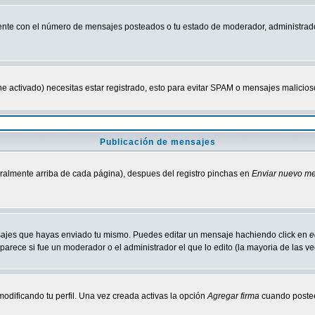
nte con el número de mensajes posteados o tu estado de moderador, administrado
tiene activado) necesitas estar registrado, esto para evitar SPAM o mensajes malici
Publicación de mensajes
neralmente arriba de cada página), despues del registro pinchas en
Enviar nuevo m
ensajes que hayas enviado tu mismo. Puedes editar un mensaje hachiendo click en
e
parece si fue un moderador o el administrador el que lo edito (la mayoria de las v
odificando tu perfil. Una vez creada activas la opción
Agregar firma
cuando postee