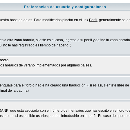
Preferencias de usuario y configuraciones
uestra base de datos. Para modificarlos pincha en el link
Perfil
, generalmente se en
a otra zona horaria, si este es el caso, ingresa a tu perfil y define tu zona horari
 no te has registrado es tiempo de hacerlo :)
rrecto
 los horarios de verano implementados por algunos paises.
nguaje para el foro o nadie ha creado una traducción :( si es asi, sientete libre d
final de la página)
RANK, que está asociada con el número de mensajes que has escrito en el foro (g
ar o no, si es posible usarlos puedes introducirlo en tu perfil. En caso de que no 