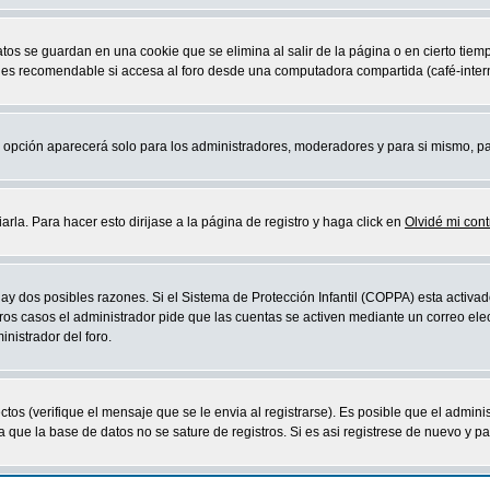
atos se guardan en una cookie que se elimina al salir de la página o en cierto ti
 es recomendable si accesa al foro desde una computadora compartida (café-internet,
sta opción aparecerá solo para los administradores, moderadores y para si mismo, p
la. Para hacer esto dirijase a la página de registro y haga click en
Olvidé mi con
ay dos posibles razones. Si el Sistema de Protección Infantil (COPPA) esta activad
ros casos el administrador pide que las cuentas se activen mediante un correo elec
nistrador del foro.
os (verifique el mensaje que se le envia al registrarse). Es posible que el admini
que la base de datos no se sature de registros. Si es asi registrese de nuevo y part