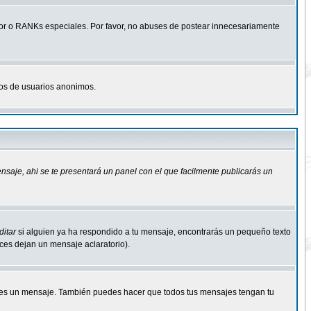
r o RANKs especiales. Por favor, no abuses de postear innecesariamente
osos de usuarios anonimos.
ensaje
, ahi se te presentará un panel con el que facilmente publicarás un
ditar
si alguien ya ha respondido a tu mensaje, encontrarás un pequeño texto
eces dejan un mensaje aclaratorio).
s un mensaje. También puedes hacer que todos tus mensajes tengan tu