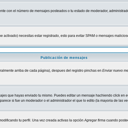
nte con el número de mensajes posteados o tu estado de moderador, administrado
tiene activado) necesitas estar registrado, esto para evitar SPAM o mensajes malici
Publicación de mensajes
neralmente arriba de cada página), despues del registro pinchas en
Enviar nuevo m
ensajes que hayas enviado tu mismo. Puedes editar un mensaje hachiendo click en
e
parece si fue un moderador o el administrador el que lo edito (la mayoria de las v
odificando tu perfil. Una vez creada activas la opción
Agregar firma
cuando postee