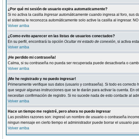
¿Por qué mi sesión de usuario expira automaticamente?
Si no activa la casilla
Ingresar automáticamente
cuando ingresa al foro, sus d
el sistema le reconozca automáticamente solo active la casilla al ingresar. NO
Volver arriba
¿Como evito aparecer en las listas de usuarios conectados?
En su perfil, encontrará la opción
Ocultar mi estado de conexión
, si activa e
Volver arriba
¡He perdido mi contraseña!
Calma, si su contraseña no pueda ser recuperada puede desactivarla o cambiar
Volver arriba
¡Me he registrado y no puedo ingresar!
Primeramente verifique sus datos (usuario y contraseña). Si todo es correcto h
que seguir algunas instrucciones que se te darán para activar la cuenta. En ot
necesitan confirmación de registro. Si no sucede nada de esto contacte al admi
Volver arriba
Hace un tiempo me registré, pero ahora no puedo ingresar
Las posibles razones son: ingresó un nombre de usuario o contraseña incorrect
ningun mensaje en cierto tiempo el administrador puede borrar el usuario para 
Volver arriba