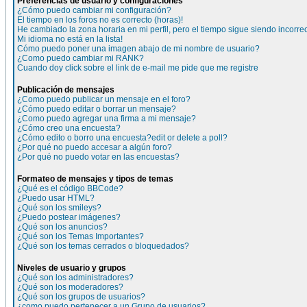
Preferencias de usuario y configuraciones
¿Cómo puedo cambiar mi configuración?
El tiempo en los foros no es correcto (horas)!
He cambiado la zona horaria en mi perfil, pero el tiempo sigue siendo incorre
Mi idioma no está en la lista!
Cómo puedo poner una imagen abajo de mi nombre de usuario?
¿Como puedo cambiar mi RANK?
Cuando doy click sobre el link de e-mail me pide que me registre
Publicación de mensajes
¿Como puedo publicar un mensaje en el foro?
¿Cómo puedo editar o borrar un mensaje?
¿Como puedo agregar una firma a mi mensaje?
¿Cómo creo una encuesta?
¿Cómo edito o borro una encuesta?edit or delete a poll?
¿Por qué no puedo accesar a algún foro?
¿Por qué no puedo votar en las encuestas?
Formateo de mensajes y tipos de temas
¿Qué es el código BBCode?
¿Puedo usar HTML?
¿Qué son los smileys?
¿Puedo postear imágenes?
¿Qué son los anuncios?
¿Qué son los Temas Importantes?
¿Qué son los temas cerrados o bloquedados?
Niveles de usuario y grupos
¿Qué son los administradores?
¿Qué son los moderadores?
¿Qué son los grupos de usuarios?
¿como puedo pertenecer a un Grupo de usuarios?