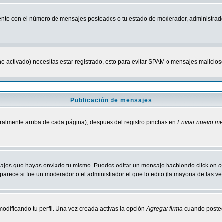
nte con el número de mensajes posteados o tu estado de moderador, administrado
tiene activado) necesitas estar registrado, esto para evitar SPAM o mensajes malici
Publicación de mensajes
neralmente arriba de cada página), despues del registro pinchas en
Enviar nuevo m
ensajes que hayas enviado tu mismo. Puedes editar un mensaje hachiendo click en
e
parece si fue un moderador o el administrador el que lo edito (la mayoria de las v
odificando tu perfil. Una vez creada activas la opción
Agregar firma
cuando postee