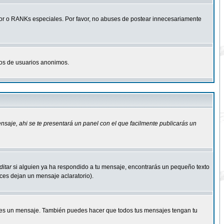
r o RANKs especiales. Por favor, no abuses de postear innecesariamente
osos de usuarios anonimos.
ensaje
, ahi se te presentará un panel con el que facilmente publicarás un
ditar
si alguien ya ha respondido a tu mensaje, encontrarás un pequeño texto
eces dejan un mensaje aclaratorio).
s un mensaje. También puedes hacer que todos tus mensajes tengan tu