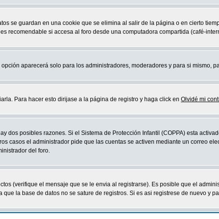
atos se guardan en una cookie que se elimina al salir de la página o en cierto ti
 es recomendable si accesa al foro desde una computadora compartida (café-internet,
sta opción aparecerá solo para los administradores, moderadores y para si mismo, p
la. Para hacer esto dirijase a la página de registro y haga click en
Olvidé mi con
ay dos posibles razones. Si el Sistema de Protección Infantil (COPPA) esta activad
ros casos el administrador pide que las cuentas se activen mediante un correo elec
nistrador del foro.
os (verifique el mensaje que se le envia al registrarse). Es posible que el admini
que la base de datos no se sature de registros. Si es asi registrese de nuevo y part