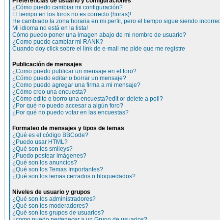
Preferencias de usuario y configuraciones
¿Cómo puedo cambiar mi configuración?
El tiempo en los foros no es correcto (horas)!
He cambiado la zona horaria en mi perfil, pero el tiempo sigue siendo incorre
Mi idioma no está en la lista!
Cómo puedo poner una imagen abajo de mi nombre de usuario?
¿Como puedo cambiar mi RANK?
Cuando doy click sobre el link de e-mail me pide que me registre
Publicación de mensajes
¿Como puedo publicar un mensaje en el foro?
¿Cómo puedo editar o borrar un mensaje?
¿Como puedo agregar una firma a mi mensaje?
¿Cómo creo una encuesta?
¿Cómo edito o borro una encuesta?edit or delete a poll?
¿Por qué no puedo accesar a algún foro?
¿Por qué no puedo votar en las encuestas?
Formateo de mensajes y tipos de temas
¿Qué es el código BBCode?
¿Puedo usar HTML?
¿Qué son los smileys?
¿Puedo postear imágenes?
¿Qué son los anuncios?
¿Qué son los Temas Importantes?
¿Qué son los temas cerrados o bloquedados?
Niveles de usuario y grupos
¿Qué son los administradores?
¿Qué son los moderadores?
¿Qué son los grupos de usuarios?
¿como puedo pertenecer a un Grupo de usuarios?