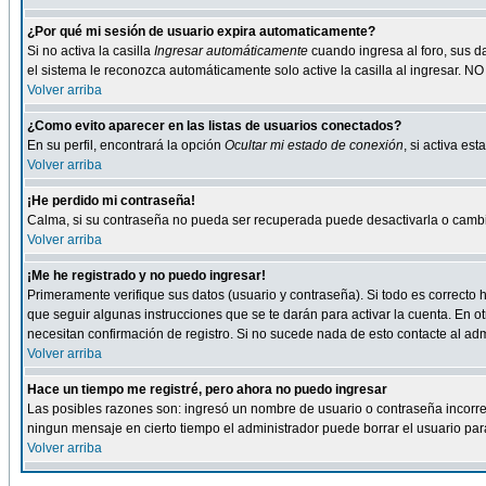
¿Por qué mi sesión de usuario expira automaticamente?
Si no activa la casilla
Ingresar automáticamente
cuando ingresa al foro, sus d
el sistema le reconozca automáticamente solo active la casilla al ingresar. NO
Volver arriba
¿Como evito aparecer en las listas de usuarios conectados?
En su perfil, encontrará la opción
Ocultar mi estado de conexión
, si activa e
Volver arriba
¡He perdido mi contraseña!
Calma, si su contraseña no pueda ser recuperada puede desactivarla o cambiar
Volver arriba
¡Me he registrado y no puedo ingresar!
Primeramente verifique sus datos (usuario y contraseña). Si todo es correcto h
que seguir algunas instrucciones que se te darán para activar la cuenta. En ot
necesitan confirmación de registro. Si no sucede nada de esto contacte al admi
Volver arriba
Hace un tiempo me registré, pero ahora no puedo ingresar
Las posibles razones son: ingresó un nombre de usuario o contraseña incorrect
ningun mensaje en cierto tiempo el administrador puede borrar el usuario para 
Volver arriba