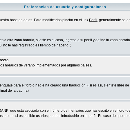
Preferencias de usuario y configuraciones
uestra base de datos. Para modificarlos pincha en el link
Perfil
, generalmente se en
a otra zona horaria, si este es el caso, ingresa a tu perfil y define tu zona horari
 no te has registrado es tiempo de hacerlo :)
rrecto
 los horarios de verano implementados por algunos paises.
nguaje para el foro o nadie ha creado una traducción :( si es asi, sientete libre d
final de la página)
RANK, que está asociada con el número de mensajes que has escrito en el foro (g
ar o no, si es posible usarlos puedes introducirlo en tu perfil. En caso de que no 